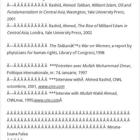
Ã—Â Â Â Â Â Â Â Â Â Â Rashid, Ahmed
Taliban, Militant Islam, Oil and
Fundamentalism in Central Asia
, Wasington, Yale University Press,
2001
Ã—Â Â Â Â Â Â Â Â Â Â Rashid, Ahmed,
The Rise of Militant
Islam
in
Central Asia
, Londra, Yale University Press, 2002
Ã—Â Â Â Â Â Â Â Â Â Â
The Talibanâ€™s War on Women
, a report by
phyisicians for human rights, Library of Congress,1998
Ã—Â Â Â Â Â Â Â Â Â Â
***
Entretien avec Mullah Mohammad Omar
,
Politique internationale, nr. 74, ianuarie, 1997
Ã—Â Â Â Â Â Â Â Â Â Â ***Interview withÂ Ahmed Rashid, CNN,
octombrie, 2001,
www.cnn.com
Ã—Â Â Â Â Â Â Â Â Â Â ***Interviw with
Mullah
Wahil Ahmad,
CNN,mai, 1995,
www.cnn.com
Â
Â Â Â Â Â Â Â Â Â Â Â Â Â Â Â Â Â Â Â Â Â Â Â Â Â Â Â Â Â Â Â Â Â Â Â Â
Â Â Â Â Â Â Â Â Â Â Â Â Â Â Â Â Â Â Â Â Â Â Â Â Â Â Â Â Â Â Â Â Â Â Â Â
Â Â Â Â Â Â Â Â Â Â Â Â Â Â Â Â Â Â Â Â Â Â Â Â Â Â Â Â Â Miruna-
Ioana Fulea