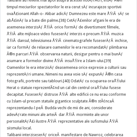
Talibanii au revenit mai apoi asupra acestei hotÄƒrÃ¢ri, insÄƒ Ã®n
timpul meciurilor spectatorilor le era cerut sÄƒ incurajeze sportivii
ovaÅ£ionant Allah-o- Akbar adicÄƒ Dumnezeu este mare ÅŸiÂ sÄƒ se
abÅ£inÄƒ la a bate din palme.[38] CetÄƒÅ£enilor afgani le era de
asemenea interzisÄƒ ÅŸiÂ orice formÄƒ de divertisment filmele,
ÅŸiÂ alte mijloace video fuseserÄƒ interzis e precum ÅŸiÂ muzica
ÅŸiÂ dansul, televiziunea ÅŸiÂ cinematografele fuseserÄƒÂ inchise,
iar ca formÄƒ de relaxare oamenilor le era recomandatÄƒ plimbarea
Ã®n parcuri ÅŸiÂ observarea naturii, desigur pentru o mai bunÄƒ
asumare a formelor divine ÅŸiÂ insuÅŸire a Islam-ului.[39]
Oamenilor le era interzisÄƒ deasemenea orice expresie a culturii sau
reprezentÄƒri umane. Nimeni nu avea voie sÄƒ expunÄƒ Ã®n casa
fotografii, portrete sau tablouri.[40] OdatÄƒ cu ocuparea oraÅŸului
Herat o statuie reprezentÃ¢nd un cal din centrul oraÅŸului fusese
decapitat. FuseserÄƒ distruse ÅŸiÂ alte edificii ce nu erau conforme
cu Islam-ul precum statuile gigantice sculptate Ã®n stÃ¢ncaÂ
reprezentandu-l peÂ Budda vechi de mii de ani, considerate
adevÄƒrate minuni ale arteiÂ dar ÅŸiÂ morminte ale unor
personalitÄƒÅ£i ilustre ÅŸiÂ reprezentative ale sufismului ÅŸiÂ
siismului local.
Talibanii interziseserÄƒ oriceÂ manifestare de Nawroz, celebrarea