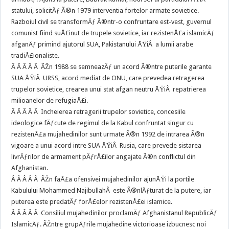
statului, solicitÄƒ Ã®n 1979 interventia fortelor armate sovietice.
Razboiul civil se transformÄƒ Ã®ntr-o confruntare est-vest, guvernul
comunist fiind suÅ£inut de trupele sovietice, iar rezistenÅ£a islamicÄƒ
afganÄƒ primind ajutorul SUA, Pakistanului ÅŸiÂ a lumii arabe
tradiÅ£ionaliste.
Â Â Â Â Â ÃŽn 1988 se semneazÄƒ un acord Ã®ntre puterile garante
SUA ÅŸiÂ URSS, acord mediat de ONU, care prevedea retragerea
trupelor sovietice, crearea unui stat afgan neutru ÅŸiÂ repatrierea
milioanelor de refugiaÅ£i.
Â Â Â Â Â Incheierea retragerii trupelor sovietice, concesiile
ideologice fÄƒcute de regimul de la Kabul confruntat singur cu
rezistenÅ£a mujahedinilor sunt urmate Ã®n 1992 de intrarea Ã®n
vigoare a unui acord intre SUA ÅŸiÂ Rusia, care prevede sistarea
livrÄƒrilor de armament pÄƒrÅ£ilor angajate Ã®n conflictul din
Afghanistan.
Â Â Â Â Â ÃŽn faÅ£a ofensivei mujahedinilor ajunÅŸi la portile
Kabulului Mohammed NajibullahÂ este Ã®nlÄƒturat de la putere, iar
puterea este predatÄƒ forÅ£elor rezistenÅ£ei islamice.
Â Â Â Â Â Consiliul mujahedinilor proclamÄƒ Afghanistanul RepublicÄƒ
IslamicÄƒ. ÃŽntre grupÄƒrile mujahedine victorioase izbucnesc noi