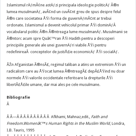
Islamismul rÄƒmÃ¢ne astÄƒzi principala ideologie politicÄƒ Ã®n
lumea musulmanÄƒ, avÃ¢nd un cuvÃ¢nt greu de spus despre felul
Ã®n care societatea ÅŸi forma de guvernÄƒmÃ¢nt ar trebui
ordonate. Islamismul a devenit vehicolul primar ÅŸi dominÄƒÂ
vocabularul politic Ã®n Ã®ntreaga lume musulmanÄƒ. Musulmanii se
Ã®ntorc acum spre Quâ€™ran ÅŸi Hadith pentru a descoperi
principiile generale ale unei guvernÄƒri viabile ÅŸi pentru
redefinireaÂ conceptelor de justiÅ£ie economicÄƒ ÅŸi socialÄƒ.
ÃŽn Afganistan Ã®nsÃ£, regimul taliban a atins un extremism ÅŸi un
radicalism care au ÅŸocat lumea Ã®ntreagÃ£ depÃ£ÅŸind nu doar
normele ÅŸi valorile occidentale referitoare la drepturile ÅŸi
libertÃ£Å£ile umane, dar mai ales pe cele musulmane.
Bibliografie
Â
Â Ã—Â Â Â Â Â Â Â Â Â Â Afkhami, Mahnaz,edit.,
Faith and
Freedom.Womenâ€™s Human Rights in the Muslim World
, Londra,
I.B. Tauris, 1995