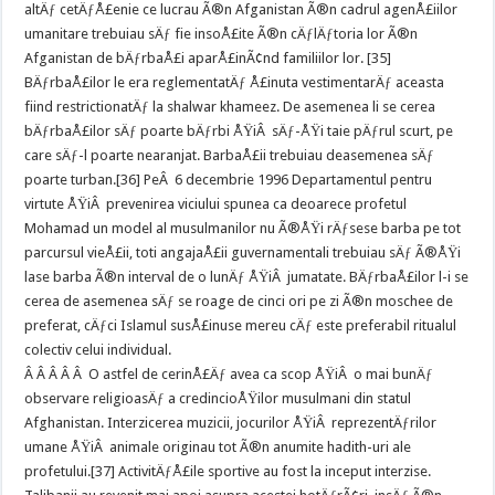
altÄƒ cetÄƒÅ£enie ce lucrau Ã®n Afganistan Ã®n cadrul agenÅ£iilor
umanitare trebuiau sÄƒ fie insoÅ£ite Ã®n cÄƒlÄƒtoria lor Ã®n
Afganistan de bÄƒrbaÅ£i aparÅ£inÃ¢nd familiilor lor. [35]
BÄƒrbaÅ£ilor le era reglementatÄƒ Å£inuta vestimentarÄƒ aceasta
fiind restrictionatÄƒ la shalwar khameez. De asemenea li se cerea
bÄƒrbaÅ£ilor sÄƒ poarte bÄƒrbi ÅŸiÂ sÄƒ-ÅŸi taie pÄƒrul scurt, pe
care sÄƒ-l poarte nearanjat. BarbaÅ£ii trebuiau deasemenea sÄƒ
poarte turban.[36] PeÂ 6 decembrie 1996 Departamentul pentru
virtute ÅŸiÂ prevenirea viciului spunea ca deoarece profetul
Mohamad un model al musulmanilor nu Ã®ÅŸi rÄƒsese barba pe tot
parcursul vieÅ£ii, toti angajaÅ£ii guvernamentali trebuiau sÄƒ Ã®ÅŸi
lase barba Ã®n interval de o lunÄƒ ÅŸiÂ jumatate. BÄƒrbaÅ£ilor l-i se
cerea de asemenea sÄƒ se roage de cinci ori pe zi Ã®n moschee de
preferat, cÄƒci Islamul susÅ£inuse mereu cÄƒ este preferabil ritualul
colectiv celui individual.
Â Â Â Â Â O astfel de cerinÅ£Äƒ avea ca scop ÅŸiÂ o mai bunÄƒ
observare religioasÄƒ a credincioÅŸilor musulmani din statul
Afghanistan. Interzicerea muzicii, jocurilor ÅŸiÂ reprezentÄƒrilor
umane ÅŸiÂ animale originau tot Ã®n anumite hadith-uri ale
profetului.[37] ActivitÄƒÅ£ile sportive au fost la inceput interzise.