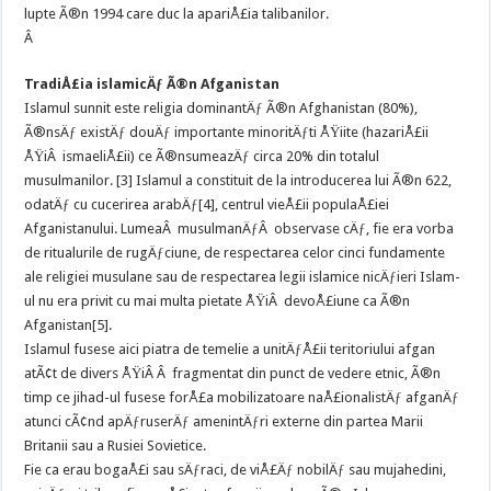
lupte Ã®n 1994 care duc la apariÅ£ia talibanilor.
Â
TradiÅ£ia islamicÄƒ Ã®n Afganistan
Islamul sunnit este religia dominantÄƒ Ã®n Afghanistan (80%),
Ã®nsÄƒ existÄƒ douÄƒ importante minoritÄƒti ÅŸiite (hazariÅ£ii
ÅŸiÂ ismaeliÅ£ii) ce Ã®nsumeazÄƒ circa 20% din totalul
musulmanilor. [3] Islamul a constituit de la introducerea lui Ã®n 622,
odatÄƒ cu cucerirea arabÄƒ[4], centrul vieÅ£ii populaÅ£iei
Afganistanului. LumeaÂ musulmanÄƒÂ observase cÄƒ, fie era vorba
de ritualurile de rugÄƒciune, de respectarea celor cinci fundamente
ale religiei musulane sau de respectarea legii islamice nicÄƒieri Islam-
ul nu era privit cu mai multa pietate ÅŸiÂ devoÅ£iune ca Ã®n
Afganistan[5].
Islamul fusese aici piatra de temelie a unitÄƒÅ£ii teritoriului afgan
atÃ¢t de divers ÅŸiÂ Â fragmentat din punct de vedere etnic, Ã®n
timp ce jihad-ul fusese forÅ£a mobilizatoare naÅ£ionalistÄƒ afganÄƒ
atunci cÃ¢nd apÄƒruserÄƒ amenintÄƒri externe din partea Marii
Britanii sau a Rusiei Sovietice.
Fie ca erau bogaÅ£i sau sÄƒraci, de viÅ£Äƒ nobilÄƒ sau mujahedini,