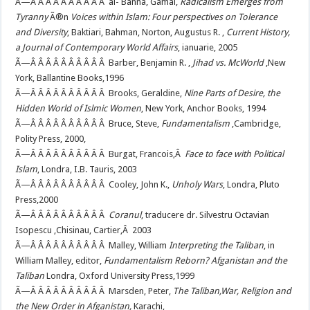
Ã—Â Â Â Â Â Â Â Â Â Â al- Banna, Gamal,
Radicalism Emerges from
Tyranny
Ã®n
Voices within Islam: Four perspectives on Tolerance
and Diversity
, Baktiari, Bahman, Norton, Augustus R. ,
Current History,
a Journal of Contemporary World Affairs
, ianuarie, 2005
Ã—Â Â Â Â Â Â Â Â Â Â Barber, Benjamin R. ,
Jihad vs. McWorld
,New
York, Ballantine Books,1996
Ã—Â Â Â Â Â Â Â Â Â Â Brooks, Geraldine,
Nine Parts of Desire, the
Hidden World of Islmic Women
, New York, Anchor Books, 1994
Ã—Â Â Â Â Â Â Â Â Â Â Bruce, Steve,
Fundamentalism
,Cambridge,
Polity Press, 2000,
Ã—Â Â Â Â Â Â Â Â Â Â Burgat, Francois,Â
Face to face with Political
Islam
, Londra, I.B. Tauris, 2003
Ã—Â Â Â Â Â Â Â Â Â Â Cooley, John K.,
Unholy Wars
, Londra, Pluto
Press,2000
Ã—Â Â Â Â Â Â Â Â Â Â
Coranul
, traducere dr. Silvestru Octavian
Isopescu ,Chisinau, Cartier,Â 2003
Ã—Â Â Â Â Â Â Â Â Â Â Malley, William
Interpreting the Taliban
, in
William Malley, editor,
Fundamentalism Reborn? Afganistan and the
Taliban
Londra, Oxford University Press,1999
Ã—Â Â Â Â Â Â Â Â Â Â Marsden, Peter,
The Taliban,War, Religion and
the New Order in Afganistan,
Karachi,