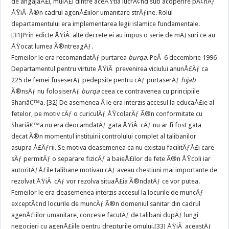
de angajaÅ£i, mulÅ£i dintre aceÅŸtia lucrÃ¢nd sub acoperire pÃ¢nÄƒ
ÅŸiÂ Ã®n cadrul agenÅ£iilor umanitare strÄƒine. Rolul
departamentului era implementarea legii islamice fundamentale.
[31]Prin edicte ÅŸiÂ alte decrete ei au impus o serie de mÄƒsuri ce au
ÅŸocat lumea Ã®ntreagÄƒ.
Femeilor le era recomandatÄƒ purtarea
burqa
. PeÂ 6 decembrie 1996
Departamentul pentru virtute ÅŸiÂ prevenirea viciului anunÅ£Äƒ ca
225 de femei fuseserÄƒ pedepsite pentru cÄƒ purtaserÄƒ
hijab
Ã®nsÄƒ nu folosiserÄƒ
burqa
ceea ce contravenea cu principiile
Shariâ€™a. [32] De asemenea Â le era interzis accesul la educaÅ£ie al
fetelor, pe motiv cÄƒ o curiculÄƒ ÅŸcolarÄƒ Ã®n conformitate cu
Shariâ€™a nu era deocamdatÄƒ gata ÅŸiÂ cÄƒ nu ar fi fost gata
decat Ã®n momentul instituirii controlului complet al talibanilor
asupra Å£Äƒrii. Se motiva deasemenea ca nu existau facilitÄƒÅ£i care
sÄƒ permitÄƒ o separare fizicÄƒ a baieÅ£ilor de fete Ã®n ÅŸcoli iar
autoritÄƒÅ£ile talibane motivau cÄƒ aveau chestiuni mai importante de
rezolvat ÅŸiÂ cÄƒ vor rezolva situaÅ£ia Ã®ndatÄƒ ce vor putea.
Femeilor le era deasemenea interzis accesul la locurile de muncÄƒ
exceptÃ¢nd locurile de muncÄƒ Ã®n domeniul sanitar din cadrul
agenÅ£iilor umanitare, concesie facutÄƒ de talibani dupÄƒ lungi
negocieri cu agenÅ£iile pentru drepturile omului.[33] ÅŸiÂ aceastÄƒ