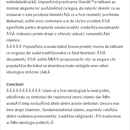
individuluiâ€œ[43]. ImpunÃ¢nd practicarea Shariâ€™a talibanii au
motivat alegerile lor susÅ£inÃ¢nd ca legea, de naturÄƒ divinÄƒ ce au
instaurat-o este produsul divinitÄƒÅ£ii ce a fost revelatÄƒ profetului
Muhamad, astfel orice contestare a ei de cÄƒtre occident ÅŸiÂ
agenÅ£iile pentru drepturile omului insultÄƒ credinÅ£a musulmanÄƒ
ÅŸiÂ trebuiesc privite drept o ofensÄƒ adusÄƒ comunitÄƒÅ£ii
islamice.
Â Â Â Â Â PopulaÅ£ia orasului Kabul fusese privitÄƒ mereu de talibanii
ce originau din sudul tradiÅ£ionalist ca fiind libertinÄƒ ÅŸiÂ
decadentÄƒ ÅŸiÂ astfel Ã®ÅŸi propuseserÄƒ sÄƒ se asigure cÄƒ
populaÅ£ia din Kabul va abandona toate vestigiile unei culturi
ideologice strÄƒine. [44] Â
Concluzii
Â Â Â Â Â Â Â Â Â Â Â Islam-ul a fost ideologizat la nivel politic,
utilizÃ¢ndu-se simboluri din repertoriul istoric islamic dar Ã®n
acelaÅŸi timp excluzÃ¢nd altele dintre aceste simboluri. Descris mai
bine drept Islamism , fundamentalismul islamic, exprimÄƒ relaÅ£ia
dintre realitatea preexistentÄƒ, tradiÅ£ia religioasÄƒ, ÅŸi traducerea
ei Ã®n ideologie politicÄƒ.Â