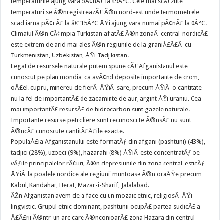
temperaturile ajung vara pÃ¢nÃ£ la 49Â°C. Cele mai scÃ£zute
temperaturi se Ã®nregistreazÃ£ Ã®n nord-est unde termometrele
scad iarna pÃ¢nÃ£ la â€“15Â°C ÅŸi ajung vara numai pÃ¢nÃ£ la 0Â°C.
Climatul Ã®n CÃ¢mpia Turkistan aflatÃ£ Ã®n zonaÂ central-nordicÃ£
este extrem de arid mai ales Ã®n regiunile de la graniÅ£Ã£Â cu
Turkmenistan, Uzbekistan, ÅŸi Tadjikistan.
Legat de resursele naturale putem spune cÃ£ Afganistanul este
cunoscut pe plan mondial ca avÃ¢nd deposite importante de crom,
oÅ£el, cupru, minereu de fierÂ ÅŸiÂ sare, precum ÅŸiÂ o cantitate
nu la fel de importantÃ£ de zacaminte de aur, argint ÅŸi uraniu. Cea
mai importantÃ£ resursÃ£ de hidrocarbon sunt gazele naturale.
Importante resurse petroliere sunt recunoscute Ã®nsÃ£ nu sunt
Ã®ncÃ£ cunoscute cantitÃ£Å£ile exacte.
PopulaÅ£ia Afganistanului este formatÄƒ din afgani (pashtuni) (43%),
tadjici (28%), uzbeci (9%), hazarahi (8%) ÅŸiÂ este concentratÄƒ pe
vÄƒile principalelor rÃ¢uri, Ã®n depresiunile din zona central-esticÄƒ
ÅŸiÂ la poalele nordice ale regiunii muntoase Ã®n oraÅŸe precum
Kabul, Kandahar, Herat, Mazar-i-Sharif, Jalalabad.
ÃŽn Afganistan avem de a face cu un mozaic etnic, religiosÂ ÅŸi
lingvistic. Grupul etnic dominant, pashtunii ocupÃ£ partea sudicÃ£ a
Å£Ã£rii Ã®ntr-un arc care Ã®nconjoarÃ£ zona Hazara din centrul