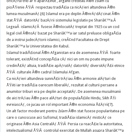
oricÄƒrui trib ar fi aparÅ£inut , afganii credeau Ã®n Islam cu
pioÅŸenie ÅŸiÂ respectau tradiÅ£ia ca nicÄƒieri altundeva Ã®n
lumea musulmanÄƒ.[6] Islamul era pe deplin Ã®nrÄƒdÄƒcinat Ã®n
stat ÅŸiÂ datoritÄƒ bazÄƒrii sistemului legislativ pe Shariâ€™a.Â
LegeaÂ islamicÄƒÂ fusese Ã®nlocuitÄƒ treptat din 1925 cu un cod
legal civil Ã®nsÄƒ bazat pe Shariâ€™a iar satul preluase obligaÅ£ia
de a instrui judecÄƒtorii islamici, creÃ¢nd Facultatea de Drept
Shariâ€™a la Universitatea din Kabul.
Islamul tradiÅ£ional Ã®n Afganistan era de asemenea ÅŸiÂ foarte
tolerant, existÃ¢nd concepÅ£ia cÄƒ nici un om nu poate impune
credinÅ£Äƒ altuia, tradiÅ£ie apÄƒrutÄƒ datoritÄƒ diversitÄƒÅ£ii etnice
ÅŸiÂ culturale Ã®n cadrul Islamului Afgan.
Ca nicÄƒieri altundeva sunniÅ£ii trÄƒiau Ã®n armonie alÄƒturi de
ÅŸiiti iar tradiÅ£ia oarecum liberalÄƒ, rezultat al culturii persane a
anumitor triburi era pe deplin acceptatÄƒ. De asemenea musulmanii
de aici trÄƒiau Ã®n pace alÄƒturi de populaÅ£iile Hindu, Sikh ÅŸi
evreiascÄƒ, ce jucau un rol important Ã®n economia Å£Äƒrii[7].
Un alt factor moderant pentru
Islam
Ã®n stat fusese popularitatea pe
care o cunoscuse aici Sufismul, tradiÅ£ia islamicÄƒ misticÄƒ ce
originase Ã®n Asia CentralÄƒ ÅŸiÂ Persia ca reacÅ£ie la autoritatea,
intelectualismul ÅŸiÂ controlul exercitat de Mullah asupra Shariâ€™a