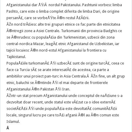
Afganistanului dar ÅŸiÂ nordul Pakistanului. Pashtunii vorbesc limba
Pashto, care este o limba complet diferita de limba Dari, de origine
persanÃ£, care se vorbeÅŸte Ã®n restul Å£Ã£rii.
ÃŽn nord trÃ£iesc alte trei grupuri etnice ce fac parte din etnicitatea
Ã®ntregii zone a Asiei Centrale. Turkomanii din provincia Badghis ce
se Ã®nrudesc cu populaÅ£ia din Turkmenistan, uzbecii din zona
central-nordica Mazar, leagÃ£ etnic Afganistanul de Uzbekistan, iar
tajicii locuiesc Ã®n nord-estul Afganistanului la frontiera cu
Tajikistanul.
PopulaÅ£iile turkomanÃ£ ÅŸi uzbecÃ£ sunt de origine turcÃ£, ceea ce
face ca Turcia sÃ£ se arate interesatÃ£ de acestea, ca parte a
ambitiilor unui proiect pan-turc in Asia Centrala.Â ÃŽn fine, un alt grup
etnic, baluchii se Ã®ntinde ÅŸi el mai departe de frontierele
Afganistanului Ã®n Pakistan ÅŸi Iran.
ÃŽntr-un stat precum Afganistanului unde conceptul de naÅ£iune s-a
dezvoltat doar recent, unde statul este vÃ£zut ca o idee externÃ£
societÃ£Å£ii ÅŸi unde populaÅ£ia este devoltatÃ£ comunitÃ£Å£ii
locale, singurul lucru pe care toÅ£i afganii Ã®l au Ã®n comun este
Islamul.
Â