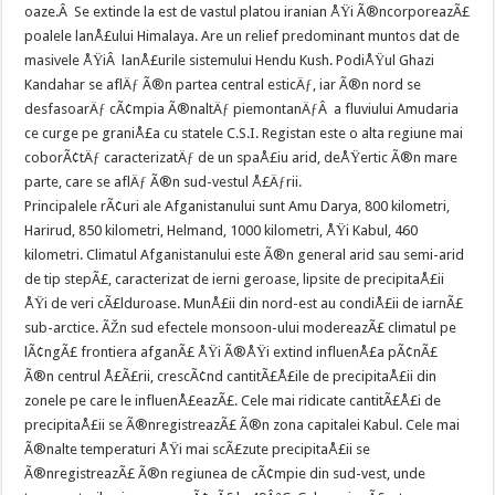
oaze.Â Se extinde la est de vastul platou iranian ÅŸi Ã®ncorporeazÃ£
poalele lanÅ£ului Himalaya. Are un relief predominant muntos dat de
masivele ÅŸiÂ lanÅ£urile sistemului Hendu Kush. PodiÅŸul Ghazi
Kandahar se aflÄƒ Ã®n partea central esticÄƒ, iar Ã®n nord se
desfasoarÄƒ cÃ¢mpia Ã®naltÄƒ piemontanÄƒÂ a fluviului Amudaria
ce curge pe graniÅ£a cu statele C.S.I. Registan este o alta regiune mai
coborÃ¢tÄƒ caracterizatÄƒ de un spaÅ£iu arid, deÅŸertic Ã®n mare
parte, care se aflÄƒ Ã®n sud-vestul Å£Äƒrii.
Principalele rÃ¢uri ale Afganistanului sunt Amu Darya, 800 kilometri,
Harirud, 850 kilometri, Helmand, 1000 kilometri, ÅŸi Kabul, 460
kilometri. Climatul Afganistanului este Ã®n general arid sau semi-arid
de tip stepÃ£, caracterizat de ierni geroase, lipsite de precipitaÅ£ii
ÅŸi de veri cÃ£lduroase. MunÅ£ii din nord-est au condiÅ£ii de iarnÃ£
sub-arctice. ÃŽn sud efectele monsoon-ului modereazÃ£ climatul pe
lÃ¢ngÃ£ frontiera afganÃ£ ÅŸi Ã®ÅŸi extind influenÅ£a pÃ¢nÃ£
Ã®n centrul Å£Ã£rii, crescÃ¢nd cantitÃ£Å£ile de precipitaÅ£ii din
zonele pe care le influenÅ£eazÃ£. Cele mai ridicate cantitÃ£Å£i de
precipitaÅ£ii se Ã®nregistreazÃ£ Ã®n zona capitalei Kabul. Cele mai
Ã®nalte temperaturi ÅŸi mai scÃ£zute precipitaÅ£ii se
Ã®nregistreazÃ£ Ã®n regiunea de cÃ¢mpie din sud-vest, unde