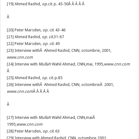
[19] Ahmed Rashid,
op
.
cit
. p. 45-50Â Â Â Â Â
Â
[20] Peter Marsden
, op. cit
. 43-46
[21] Ahmed Rashid,
op. cit.
31-67
[22] Peter Marsden,
op. cit.
49
[23] Interview withÂ Ahmed Rashid, CNN, octombrie, 2001,
www.cnn.com
[24] Interviw with
Mullah
Wahil Ahmad, CNN,mai, 1995,
www.cnn.com
Â
[25] Ahmed Rashid,
op. cit.
p.85
[26] Interview withÂ Ahmed Rashid, CNN, octombrieÂ 2001,
www.cnn.com
Â Â Â Â Â
Â
[27] Interviw with
Mullah
Wahil Ahmad, CNN,maiÂ
1995,
www.cnn.com
[28] Peter Marsden,
op. cit.
63
[29] Interview with Ahmed Rashid, CNN, octombrie 2001,