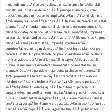
mujahedin nu reuÅŸise sÄƒ realizeze un stat islamic funcÅ£ionabil
neinstituind un set clar de valori ÅŸiÂ principii islamice[27] chiar
dacÄƒÂ mujahedinii fuseserÄƒ implicaÅ£i Ã®n miÅŸcÄƒri islamiste
ÅŸiÂ urmÄƒreau acelaÅŸi scop ca ÅŸiÂ talibanii de creare a unui stat
islamic. TotuÅŸi fundamentalismul islamic este oarecum atipic cÄƒci
talibanii, odatÄƒ ce au preluat putereaÂ nu au reuÅŸit sÄƒ impunÄƒ
un stat islamic avÃ¢nd structura ÅŸiÂ autoritÄƒÅ£ile unui stat. Regimul
taliban aÂ reuÅŸit cel mult sÄƒ impunÄƒ structura ÅŸiÂ
autoritÄƒÅ£ile unui regim de ocupaÅ£ie. InsÄƒ legea islamicÄƒ pe
care ei au instituit-o prin decrete cel puÅ£in arbitrare ÅŸiÂ celelalte
mÄƒsuri adoptate a ÅŸocat lumea Ã®ntreagÄƒ ÅŸiÂ a adus Ã®n
discuÅ£ie mai mult ca niciodata fenomenul fundamentalismului
islamic.Â DupÄƒ ce partidele mujahedine preluaserÄƒ puterea Ã®n
1992, poporul afgan crezuse cÄƒ Ã®n sfarÅŸit dupÄƒ 14 ani de
rÄƒzboi, conflictul s-a incheiat ÅŸiÂ cÄƒ va Ã®ncepe o perioadÄƒ
liniÅŸtitÄƒ Ã®nsÄƒ odatÄƒ ajunÅŸiÂ la putere mujahedinii s-au
angajat Ã®ntr-un conflict intern intre facÅ£iunile grupÄƒrii, ceea ce a
dus la un sentiment de nesiguranÅ£Äƒ, cÄƒci evenimentele au dus la
creÅŸterea corupÅ£iei. Femeile erau atacate Ã®n stradÄƒ alÄƒturi de
barbaÅ£i ÅŸiÂ copii ÅŸiÂ erau agresate fizic ÅŸiÂ psihic uneori