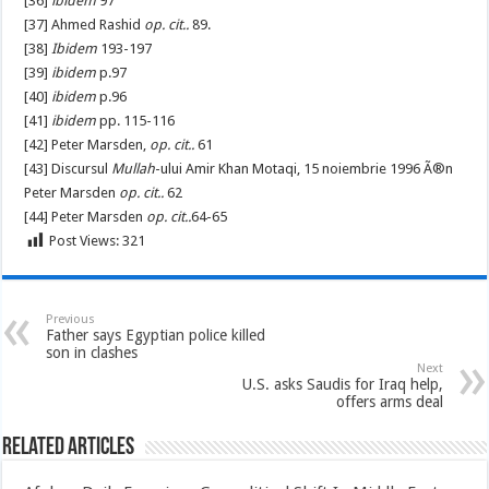
[36]
ibidem
97
[37] Ahmed Rashid
op. cit..
89.
[38]
Ibidem
193-197
[39]
ibidem
p.97
[40]
ibidem
p.96
[41]
ibidem
pp. 115-116
[42] Peter Marsden,
op. cit..
61
[43] Discursul
Mullah
-ului Amir Khan Motaqi, 15 noiembrie 1996 Ã®n
Peter Marsden
op. cit..
62
[44] Peter Marsden
op. cit..
64-65
Post Views:
321
Previous
Father says Egyptian police killed
son in clashes
Next
U.S. asks Saudis for Iraq help,
offers arms deal
Related Articles