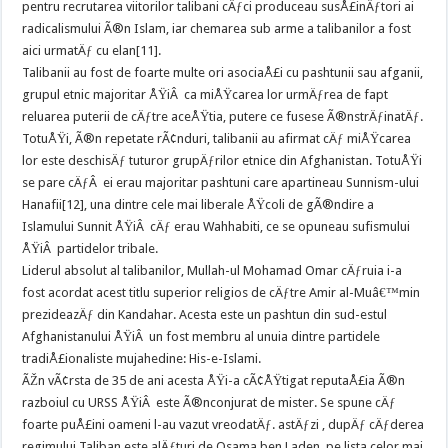
pentru recrutarea viitorilor talibani cÄƒci produceau susÅ£inÄƒtori ai
radicalismului Ã®n Islam, iar chemarea sub arme a talibanilor a fost
aici urmatÄƒ cu elan[11].
Talibanii au fost de foarte multe ori asociaÅ£i cu pashtunii sau afganii,
grupul etnic majoritar ÅŸiÂ ca miÅŸcarea lor urmÄƒrea de fapt
reluarea puterii de cÄƒtre aceÅŸtia, putere ce fusese Ã®nstrÄƒinatÄƒ.
TotuÅŸi, Ã®n repetate rÃ¢nduri, talibanii au afirmat cÄƒ miÅŸcarea
lor este deschisÄƒ tuturor grupÄƒrilor etnice din Afghanistan. TotuÅŸi
se pare cÄƒÂ ei erau majoritar pashtuni care apartineau Sunnism-ului
Hanafii[12], una dintre cele mai liberale ÅŸcoli de gÃ®ndire a
Islamului Sunnit ÅŸiÂ cÄƒ erau Wahhabiti, ce se opuneau sufismului
ÅŸiÂ partidelor tribale.
Liderul absolut al talibanilor, Mullah-ul Mohamad Omar cÄƒruia i-a
fost acordat acest titlu superior religios de cÄƒtre Amir al-Muâ€™min
prezideazÄƒ din Kandahar. Acesta este un pashtun din sud-estul
Afghanistanului ÅŸiÂ un fost membru al unuia dintre partidele
tradiÅ£ionaliste mujahedine: His-e-Islami.
ÃŽn vÃ¢rsta de 35 de ani acesta ÅŸi-a cÃ¢ÅŸtigat reputaÅ£ia Ã®n
razboiul cu URSS ÅŸiÂ este Ã®nconjurat de mister. Se spune cÄƒ
foarte puÅ£ini oameni l-au vazut vreodatÄƒ. astÄƒzi , dupÄƒ cÄƒderea
regimului Taliban este alÄƒturi de Osama ben Laden, pe lista celor mai