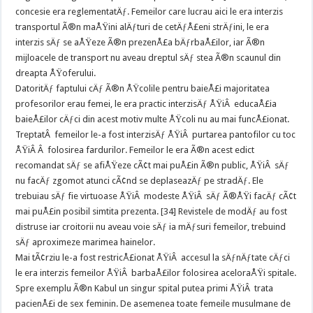
concesie era reglementatÄƒ. Femeilor care lucrau aici le era interzis
transportul Ã®n maÅŸini alÄƒturi de cetÄƒÅ£eni strÄƒini, le era
interzis sÄƒ se aÅŸeze Ã®n prezenÅ£a bÄƒrbaÅ£ilor, iar Ã®n
mijloacele de transport nu aveau dreptul sÄƒ stea Ã®n scaunul din
dreapta ÅŸoferului.
DatoritÄƒ faptului cÄƒ Ã®n ÅŸcolile pentru baieÅ£i majoritatea
profesorilor erau femei, le era practic interzisÄƒ ÅŸiÂ educaÅ£ia
baieÅ£ilor cÄƒci din acest motiv multe ÅŸcoli nu au mai funcÅ£ionat.
TreptatÂ femeilor le-a fost interzisÄƒ ÅŸiÂ purtarea pantofilor cu toc
ÅŸiÂ Â folosirea fardurilor. Femeilor le era Ã®n acest edict
recomandat sÄƒ se afiÅŸeze cÃ¢t mai puÅ£in Ã®n public, ÅŸiÂ sÄƒ
nu facÄƒ zgomot atunci cÃ¢nd se deplaseazÄƒ pe stradÄƒ. Ele
trebuiau sÄƒ fie virtuoase ÅŸiÂ modeste ÅŸiÂ sÄƒ Ã®ÅŸi facÄƒ cÃ¢t
mai puÅ£in posibil simtita prezenta. [34] Revistele de modÄƒ au fost
distruse iar croitorii nu aveau voie sÄƒ ia mÄƒsuri femeilor, trebuind
sÄƒ aproximeze marimea hainelor.
Mai tÃ¢rziu le-a fost restricÅ£ionat ÅŸiÂ accesul la sÄƒnÄƒtate cÄƒci
le era interzis femeilor ÅŸiÂ barbaÅ£ilor folosirea aceloraÅŸi spitale.
Spre exemplu Ã®n Kabul un singur spital putea primi ÅŸiÂ trata
pacienÅ£i de sex feminin. De asemenea toate femeile musulmane de