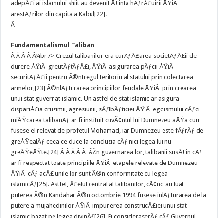
adepÅ£i ai islamului shiit au devenit Å£inta hÄƒrÅ£uirii ÅŸiÂ
arestÄƒrilor din capitala Kabul[22].
Â
Fundamentalismul Taliban
Â Â Â Â Â¼br /> Crezul talibanilor era curÄƒÅ£area societÄƒÅ£ii de
durere ÅŸiÂ greutÄƒtÄƒÅ£i, ÅŸiÂ asigurarea pÄƒcii ÅŸiÂ
securitÄƒÅ£ii pentru Ã®ntregul teritoriu al statului prin colectarea
armelor,[23] Ã®nlÄƒturarea principiilor feudale ÅŸiÂ prin crearea
unui stat guvernat islamic. Un astfel de stat islamic ar asigura
dispariÅ£ia cruzimii, agresiunii, sÄƒlbÄƒticiei ÅŸiÂ egoismului cÄƒci
miÅŸcarea talibanÄƒ ar fi instituit cuvÃ¢ntul lui Dumnezeu aÅŸa cum
fusese el relevat de profetul Mohamad, iar Dumnezeu este fÄƒrÄƒ de
greÅŸealÄƒ ceea ce duce la concluzia cÄƒ nici legea lui nu
greÅŸeÅŸte.[24] Â Â Â Â Â ÃŽn guvernarea lor, talibanii susÅ£in cÄƒ
ar fi respectat toate principiile ÅŸiÂ etapele relevate de Dumnezeu
ÅŸiÂ cÄƒ acÅ£iunile lor sunt Ã®n conformitate cu legea
islamicÄƒ[25]. Astfel, Å£elul central al talibanilor, cÃ¢nd au luat
puterea Ã®n Kandahar Ã®n octombrie 1994 fusese inlÄƒturarea de la
putere a mujahedinilor ÅŸiÂ impunerea construcÅ£iei unui stat
islamic bazat pe legea divinÄƒ[26]. Ei consideraserÄƒ cÄƒ Guvernul