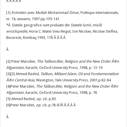
Â Â Â Â Â
[1]
Entretien avec Mullah Mohammad Omar
, Politique internationale,
nr. 74, ianuarie, 1997 pp.139-141
*Â Datele geografice sunt preluate din
Statele lumii, micÄƒ
enciclopedie
, Horia C. Matei Siviu Negut, Ion Nicolae, Nicolae Steflea,
Bucuresti, Rombay,1993, 17Â Â Â Â Â
Â
[2] Peter Marsden,
The Taliban,War, Religion and the New Order Ã®n
Afganistan,
Karachi, Oxford University Press, 1998, p. 13-19
[3][3] Ahmed Rashid,
Taliban, Militant Islam, Oil and Fundamentalism
Ã®n Central Asia
, Wasington, Yale University Press, 2001,p.82-84
[4]Peter Marsden,
The Taliban,War, Religion and the New Order Ã®n
Afganistan,
Karachi, Oxford University Press, 1998, p. 78
[5] Ahmed Rashid,
op. cit..
p.85
[6]Peter Marsden,
op. cit..
p.78-87Â Â Â Â Â
Â