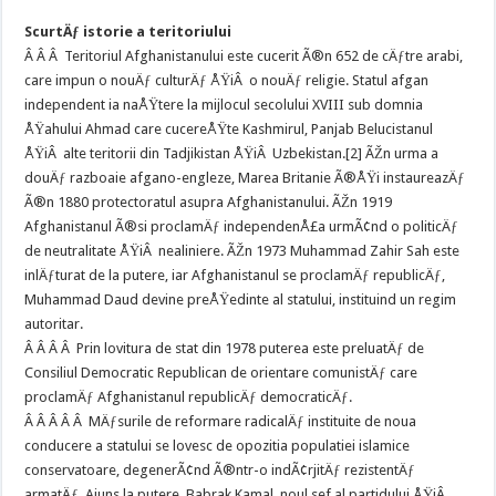
ScurtÄƒ istorie a teritoriului
Â Â Â Teritoriul Afghanistanului este cucerit Ã®n 652 de cÄƒtre arabi,
care impun o nouÄƒ culturÄƒ ÅŸiÂ o nouÄƒ religie. Statul afgan
independent ia naÅŸtere la mijlocul secolului XVIII sub domnia
ÅŸahului Ahmad care cucereÅŸte Kashmirul, Panjab Belucistanul
ÅŸiÂ alte teritorii din Tadjikistan ÅŸiÂ Uzbekistan.[2] ÃŽn urma a
douÄƒ razboaie afgano-engleze, Marea Britanie Ã®ÅŸi instaureazÄƒ
Ã®n 1880 protectoratul asupra Afghanistanului. ÃŽn 1919
Afghanistanul Ã®si proclamÄƒ independenÅ£a urmÃ¢nd o politicÄƒ
de neutralitate ÅŸiÂ nealiniere. ÃŽn 1973 Muhammad Zahir Sah este
inlÄƒturat de la putere, iar Afghanistanul se proclamÄƒ republicÄƒ,
Muhammad Daud devine preÅŸedinte al statului, instituind un regim
autoritar.
Â Â Â Â Prin lovitura de stat din 1978 puterea este preluatÄƒ de
Consiliul Democratic Republican de orientare comunistÄƒ care
proclamÄƒ Afghanistanul republicÄƒ democraticÄƒ.
Â Â Â Â Â MÄƒsurile de reformare radicalÄƒ instituite de noua
conducere a statului se lovesc de opozitia populatiei islamice
conservatoare, degenerÃ¢nd Ã®ntr-o indÃ¢rjitÄƒ rezistentÄƒ
armatÄƒ. Ajuns la putere, Babrak Kamal, noul sef al partidului ÅŸiÂ