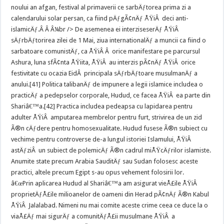
noului an afgan, festival al primaverii ce sarbÄƒtorea prima zi a
calendarului solar persan, ca fiind pÄƒgÃ¢nÄƒ ÅŸiÂ deci anti-
islamicÄƒ.Â Â Â¼br /> De asemenea ei interziseserÄƒ ÅŸiÂ
sÄƒrbÄƒtorirea zilei de 1 Mai, ziua internationalÄƒ a muncii ca fiind o
sarbatoare comunistÄƒ, ca ÅŸiÂ Â orice manifestare pe parcursul
Ashura, luna sfÃ¢nta ÅŸiita, ÅŸiÂ au interzis pÃ¢nÄƒ ÅŸiÂ orice
festivitate cu ocazia EidÂ principala sÄƒrbÄƒtoare musulmanÄƒ a
anului.[41] Politica talibanÄƒ de impunere a legii islamice includea o
practicÄƒ a pedepselor corporale, Hudud, ce facea ÅŸiÂ ea parte din
Shariâ€™a.[42] Practica includea pedeapsa cu lapidarea pentru
adulter ÅŸiÂ amputarea membrelor pentru furt, strivirea de un zid
Ã®n cÄƒdere pentru homosexualitate. Hudud fusese Ã®n subiect cu
vechime pentru controverse de-a lungul istoriei Islamului, ÅŸiÂ
astÄƒziÂ un subiect de polemicÄƒ Ã®n cadrul miÅŸcÄƒrilor islamiste.
Anumite state precum Arabia SauditÄƒ sau Sudan folosesc aceste
practici, altele precum Egipt s-au opus vehement folosirii lor.
â€œPrin aplicarea Hudud al Shariâ€™a am asigurat vieÅ£ile ÅŸiÂ
proprietÄƒÅ£ile milioanelor de oameni din Herad pÃ¢nÄƒ Ã®n Kabul
ÅŸiÂ Jalalabad. Nimeni nu mai comite aceste crime ceea ce duce la o
viaÅ£Äƒ mai sigurÄƒ a comunitÄƒÅ£ii musulmane ÅŸiÂ a