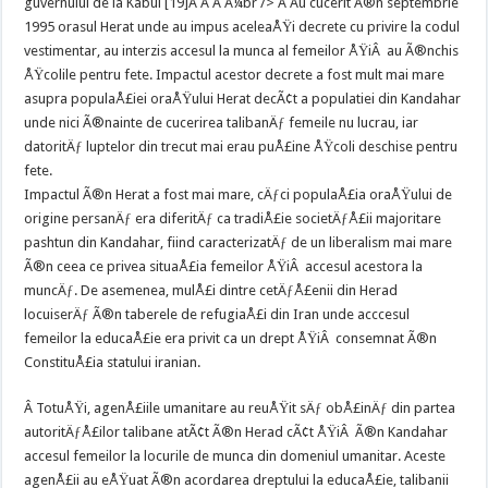
guvernului de la Kabul [19]Â Â Â Â¼br /> Â Au cucerit Ã®n septembrie
1995 orasul Herat unde au impus aceleaÅŸi decrete cu privire la codul
vestimentar, au interzis accesul la munca al femeilor ÅŸiÂ au Ã®nchis
ÅŸcolile pentru fete. Impactul acestor decrete a fost mult mai mare
asupra populaÅ£iei oraÅŸului Herat decÃ¢t a populatiei din Kandahar
unde nici Ã®nainte de cucerirea talibanÄƒ femeile nu lucrau, iar
datoritÄƒ luptelor din trecut mai erau puÅ£ine ÅŸcoli deschise pentru
fete.
Impactul Ã®n Herat a fost mai mare, cÄƒci populaÅ£ia oraÅŸului de
origine persanÄƒ era diferitÄƒ ca tradiÅ£ie societÄƒÅ£ii majoritare
pashtun din Kandahar, fiind caracterizatÄƒ de un liberalism mai mare
Ã®n ceea ce privea situaÅ£ia femeilor ÅŸiÂ accesul acestora la
muncÄƒ. De asemenea, mulÅ£i dintre cetÄƒÅ£enii din Herad
locuiserÄƒ Ã®n taberele de refugiaÅ£i din Iran unde acccesul
femeilor la educaÅ£ie era privit ca un drept ÅŸiÂ consemnat Ã®n
ConstituÅ£ia statului iranian.
Â TotuÅŸi, agenÅ£iile umanitare au reuÅŸit sÄƒ obÅ£inÄƒ din partea
autoritÄƒÅ£ilor talibane atÃ¢t Ã®n Herad cÃ¢t ÅŸiÂ Ã®n Kandahar
accesul femeilor la locurile de munca din domeniul umanitar. Aceste
agenÅ£ii au eÅŸuat Ã®n acordarea dreptului la educaÅ£ie, talibanii