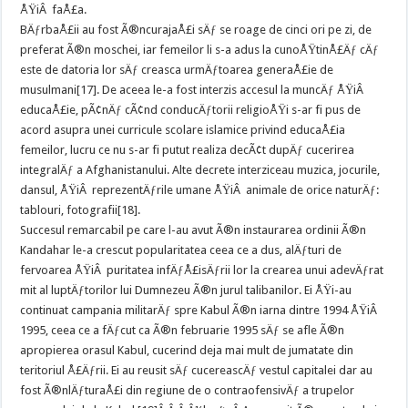
ÅŸiÂ faÅ£a.
BÄƒrbaÅ£ii au fost Ã®ncurajaÅ£i sÄƒ se roage de cinci ori pe zi, de
preferat Ã®n moschei, iar femeilor li s-a adus la cunoÅŸtinÅ£Äƒ cÄƒ
este de datoria lor sÄƒ creasca urmÄƒtoarea generaÅ£ie de
musulmani[17]. De aceea le-a fost interzis accesul la muncÄƒ ÅŸiÂ
educaÅ£ie, pÃ¢nÄƒ cÃ¢nd conducÄƒtorii religioÅŸi s-ar fi pus de
acord asupra unei curricule scolare islamice privind educaÅ£ia
femeilor, lucru ce nu s-ar fi putut realiza decÃ¢t dupÄƒ cucerirea
integralÄƒ a Afghanistanului. Alte decrete interziceau muzica, jocurile,
dansul, ÅŸiÂ reprezentÄƒrile umane ÅŸiÂ animale de orice naturÄƒ:
tablouri, fotografii[18].
Succesul remarcabil pe care l-au avut Ã®n instaurarea ordinii Ã®n
Kandahar le-a crescut popularitatea ceea ce a dus, alÄƒturi de
fervoarea ÅŸiÂ puritatea infÄƒÅ£isÄƒrii lor la crearea unui adevÄƒrat
mit al luptÄƒtorilor lui Dumnezeu Ã®n jurul talibanilor. Ei ÅŸi-au
continuat campania militarÄƒ spre Kabul Ã®n iarna dintre 1994 ÅŸiÂ
1995, ceea ce a fÄƒcut ca Ã®n februarie 1995 sÄƒ se afle Ã®n
apropierea orasul Kabul, cucerind deja mai mult de jumatate din
teritoriul Å£Äƒrii. Ei au reusit sÄƒ cucereascÄƒ vestul capitalei dar au
fost Ã®nlÄƒturaÅ£i din regiune de o contraofensivÄƒ a trupelor