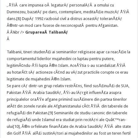
, ÅŸiÂ care impunea oÂ legaturÄƒ personalÄƒÂ a omului cu
Dumnezeu, bazatÄƒ pe dans, contemplare, meditaÅ£ie muzicÄƒ ÅŸiÂ
dans.[8] DupÄƒ 1992 razboiul civil a distrus aceastÄƒ toleranÅ£Äƒ
Ã®ntr-un mod care fusese de neconceputÂ pentru Afganistan.
Â Â¼br />
GrupareaÂ TalibanÄƒ
Â
Talibanii, tineri studenÅ£i ai seminariilor religioase apar ca reacÅ£ie la
comportamentul liderilor mujahedini ce luptau pentru putere,
legitimÃ¢ndu-ÅŸi lupta Ã®n Islam. AceÅŸtia s-au scandalizat ÅŸiÂ
au hotarÃ¢t sÄƒ actioneze cÃ¢nd au vÄƒzut practicile corupte ce erau
legitimate de mujahedini Ã®n Islam.
Se pare cÄƒ dintr-un grup relativ restrÃ¢ns, fiind susÅ£inuÅ£i de SUA,
Pakistan ÅŸiÂ Arabia SauditÄƒ, ÅŸi-au lÄƒrgit influenÅ£a asupra
principalelor oraÅŸe afgane primind susÅ£inere din partea tinerilor
atÃ¢t din zonele rurale ale Afghanistanului cÃ¢t ÅŸiÂ din taberele de
refugiaÅ£i din Pakistan.[9] Seminariile de studiu canonic din taberele
de refugiaÅ£i unde Islamul era studiat prin recitÄƒri ale Quâ€™ran-
ului[10], Ã®n orfelinate finanÅ£ate de Arabia SauditÄƒ ÅŸiÂ alte state
din Golf ÅŸiÂ alÅ£i sustinÄƒtori ai mujahedinilor au fost un teren fertil