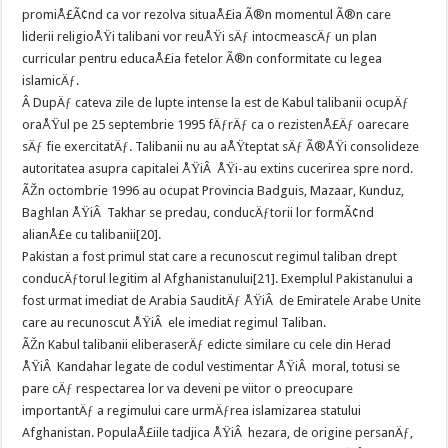
promiÅ£Ã¢nd ca vor rezolva situaÅ£ia Ã®n momentul Ã®n care
liderii religioÅŸi talibani vor reuÅŸi sÄƒ intocmeascÄƒ un plan
curricular pentru educaÅ£ia fetelor Ã®n conformitate cu legea
islamicÄƒ.
Â DupÄƒ cateva zile de lupte intense la est de Kabul talibanii ocupÄƒ
oraÅŸul pe 25 septembrie 1995 fÄƒrÄƒ ca o rezistenÅ£Äƒ oarecare
sÄƒ fie exercitatÄƒ. Talibanii nu au aÅŸteptat sÄƒ Ã®ÅŸi consolideze
autoritatea asupra capitalei ÅŸiÂ ÅŸi-au extins cucerirea spre nord.
ÃŽn octombrie 1996 au ocupat Provincia Badguis, Mazaar, Kunduz,
Baghlan ÅŸiÂ Takhar se predau, conducÄƒtorii lor formÃ¢nd
alianÅ£e cu talibanii[20].
Pakistan a fost primul stat care a recunoscut regimul taliban drept
conducÄƒtorul legitim al Afghanistanului[21]. Exemplul Pakistanului a
fost urmat imediat de Arabia SauditÄƒ ÅŸiÂ de Emiratele Arabe Unite
care au recunoscut ÅŸiÂ ele imediat regimul Taliban.
ÃŽn Kabul talibanii eliberaserÄƒ edicte similare cu cele din Herad
ÅŸiÂ Kandahar legate de codul vestimentar ÅŸiÂ moral, totusi se
pare cÄƒ respectarea lor va deveni pe viitor o preocupare
importantÄƒ a regimului care urmÄƒrea islamizarea statului
Afghanistan. PopulaÅ£iile tadjica ÅŸiÂ hezara, de origine persanÄƒ,