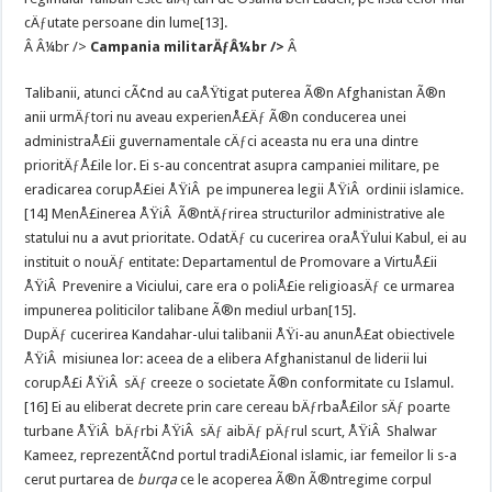
cÄƒutate persoane din lume[13].
Â Â¼br />
Campania militarÄƒÂ¼br />
Â
Talibanii, atunci cÃ¢nd au caÅŸtigat puterea Ã®n Afghanistan Ã®n
anii urmÄƒtori nu aveau experienÅ£Äƒ Ã®n conducerea unei
administraÅ£ii guvernamentale cÄƒci aceasta nu era una dintre
prioritÄƒÅ£ile lor. Ei s-au concentrat asupra campaniei militare, pe
eradicarea corupÅ£iei ÅŸiÂ pe impunerea legii ÅŸiÂ ordinii islamice.
[14] MenÅ£inerea ÅŸiÂ Ã®ntÄƒrirea structurilor administrative ale
statului nu a avut prioritate. OdatÄƒ cu cucerirea oraÅŸului Kabul, ei au
instituit o nouÄƒ entitate: Departamentul de Promovare a VirtuÅ£ii
ÅŸiÂ Prevenire a Viciului, care era o poliÅ£ie religioasÄƒ ce urmarea
impunerea politicilor talibane Ã®n mediul urban[15].
DupÄƒ cucerirea Kandahar-ului talibanii ÅŸi-au anunÅ£at obiectivele
ÅŸiÂ misiunea lor: aceea de a elibera Afghanistanul de liderii lui
corupÅ£i ÅŸiÂ sÄƒ creeze o societate Ã®n conformitate cu Islamul.
[16] Ei au eliberat decrete prin care cereau bÄƒrbaÅ£ilor sÄƒ poarte
turbane ÅŸiÂ bÄƒrbi ÅŸiÂ sÄƒ aibÄƒ pÄƒrul scurt, ÅŸiÂ Shalwar
Kameez, reprezentÃ¢nd portul tradiÅ£ional islamic, iar femeilor li s-a
cerut purtarea de
burqa
ce le acoperea Ã®n Ã®ntregime corpul