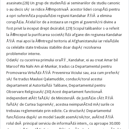
asasinate.[28] Un grup de studenÅ£i ai seminariilor de studiu canonic
s-au decis sÄƒ se ridice Ã®mpotrivaÂ acestor lideri corupÅ£i pentru
a opri suferinÅ£a populaÅ£iei regiunii Kandahar ÅŸiÂ a elimina
corupÅ£ia. Å¢elul lor de a instaura un regim al guvernÄƒrii divine a
fost privit la inceput drept dezirabil. [29] Scopul talibanilor s-a referit
la Ã®nceput la purificarea societÄƒÅ£ii afgane din regiunea Kandahar
ÅŸiÂ mai apoi la Ã®ntregul teritoriu al Afghanistanului iar relaÅ£iile
cu celelalte state trebuiau stabilite doar dupÄƒ rezolvarea
problemelor interne.
OdatÄƒ cu cucerirea primului oraÅŸ , Kandahar, ei au creat Amar bil
Maroof Wa Nahi Am al-Munkar, tradus ca Departamentul pentru
Promovarea VirtuÅ£ii ÅŸiÂ Prevenirea Viciului sau, asa cum preferÄƒ
sÄƒ fie tradus Mauluvi Qalamuddin, conducÄƒtorul acestui
departament al AutoritaÅ£ii Talibane, Departamentul pentru
Observare ReligioasÄƒ.[30] Acest departament functionaÂ
independent atÃ¢t faÅ£Äƒ de MinisterulÂ de JustiÅ£ie cÃ¢t ÅŸiÂ
faÅ£Äƒ de Curtea SupremÄƒ, acestea neimpunÃ¢nd mÄƒsurile ce
trebuiau reglementate prin edicte. Ca structurÄƒ Departamentul
funcÅ£iona dupÄƒ un model Saudit asemÄƒnÄƒtor, avÃ¢nd ÅŸiÂ
rolul deÂ principal serviciu de informaÅ£ii intern., cu aproape 30.000