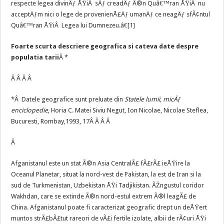
respecte legea divinÄƒ ÅŸiÂ sÄƒ creadÄƒ Ã®n Quâ€™ran ÅŸiÂ nu
acceptÄƒm nici o lege de provenienÅ£Äƒ umanÄƒ ce neagÄƒ sfÃ¢ntul
Quâ€™ran ÅŸiÂ Legea lui Dumnezeu.â€[1]
Foarte scurta descriere geografica si cateva date despre
populatia tarii
Â *
Â Â Â Â
*Â Datele geografice sunt preluate din
Statele lumii, micÄƒ
enciclopedie
, Horia C. Matei Siviu Negut, Ion Nicolae, Nicolae Steflea,
Bucuresti, Rombay,1993, 17Â Â Â Â
Â
Afganistanul este un stat Ã®n Asia CentralÃ£ fÃ£rÃ£ ieÅŸire la
Oceanul Planetar, situat la nord-vest de Pakistan, la est de Iran si la
sud de Turkmenistan, Uzbekistan ÅŸi Tadjikistan. ÃŽngustul coridor
Wakhdan, care se extinde Ã®n nord-estul extrem Ã®l leagÃ£ de
China. Afganistanul poate fi caracterizat geografic drept un deÅŸert
muntos strÃ£bÃ£tut rareori de vÃ£i fertile izolate, albii de rÃ¢uri ÅŸi