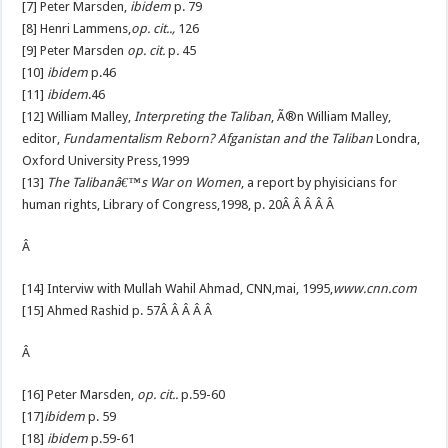
[7] Peter Marsden,
ibidem
p. 79
[8] Henri Lammens,
op. cit..,
126
[9] Peter Marsden
op. cit.
p
.
45
[10]
ibidem
p.46
[11]
ibidem
.46
[12] William Malley,
Interpreting the Taliban
, Ã®n William Malley,
editor,
Fundamentalism Reborn? Afganistan and the Taliban
Londra,
Oxford University Press,1999
[13]
The Talibanâ€™s War on Women
, a report by phyisicians for
human rights, Library of Congress,1998, p. 20Â Â Â Â Â
Â
[14] Interviw with Mullah Wahil Ahmad, CNN,mai, 1995,
www.cnn.com
[15] Ahmed Rashid p. 57Â Â Â Â Â
Â
[16] Peter Marsden,
op. cit..
p.59-60
[17]
ibidem
p. 59
[18]
ibidem
p.59-61