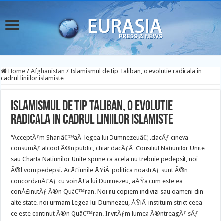
Home
/
Afghanistan
/
Islamismul de tip Taliban, o evolutie radicala in
cadrul liniilor islamiste
Islamismul de tip Taliban, o evolutie
radicala in cadrul liniilor islamiste
“AcceptÄƒm Shariâ€™aÂ legea lui Dumnezeuâ€¦.dacÄƒ cineva
consumÄƒ alcool Ã®n public, chiar dacÄƒÂ Consiliul Natiunilor Unite
sau Charta Natiunilor Unite spune ca acela nu trebuie pedepsit, noi
Ã®l vom pedepsi. AcÅ£iunile ÅŸiÂ politica noastrÄƒ sunt Ã®n
concordanÅ£Äƒ cu voinÅ£a lui Dumnezeu, aÅŸa cum este ea
conÅ£inutÄƒ Ã®n Quâ€™ran.
Noi nu copiem indivizi sau oameni din
alte state, noi urmam Legea lui Dumnezeu, ÅŸiÂ instituim strict ceea
ce este continut Ã®n Quâ€™ran. InvitÄƒm lumea Ã®ntreagÄƒ sÄƒ