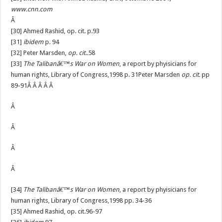
www.cnn.com
Â
[30] Ahmed Rashid, op. cit. p.93
[31]
ibidem
p. 94
[32] Peter Marsden,
op. cit..
58
[33]
The Talibanâ€™s War on Women
, a report by phyisicians for
human rights, Library of Congress,1998 p. 31Peter Marsden
op. cit.
pp
89-91Â Â Â Â Â
Â
Â
Â
Â
[34]
The Talibanâ€™s War on Women
, a report by phyisicians for
human rights, Library of Congress,1998 pp. 34-36
[35] Ahmed Rashid, op. cit.96-97