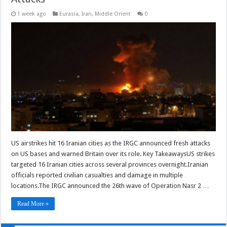
1 week ago
Eurasia
,
Iran
,
Middle Orient
0
US airstrikes hit 16 Iranian cities as the IRGC announced fresh attacks
on US bases and warned Britain over its role. Key TakeawaysUS strikes
targeted 16 Iranian cities across several provinces overnight.Iranian
officials reported civilian casualties and damage in multiple
locations.The IRGC announced the 26th wave of Operation Nasr 2 …
Read More »