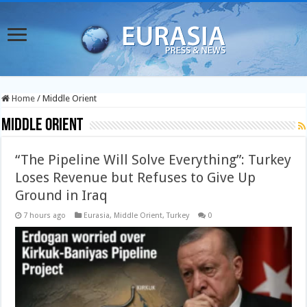
Home
/
Middle Orient
Middle Orient
“The Pipeline Will Solve Everything”: Turkey
Loses Revenue but Refuses to Give Up
Ground in Iraq
7 hours ago
Eurasia
,
Middle Orient
,
Turkey
0