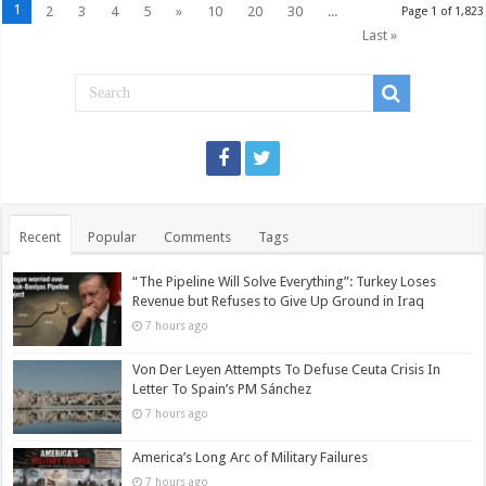
1
2
3
4
5
»
10
20
30
...
Page 1 of 1,823
Last »
Recent
Popular
Comments
Tags
“The Pipeline Will Solve Everything”: Turkey Loses
Revenue but Refuses to Give Up Ground in Iraq
7 hours ago
Von Der Leyen Attempts To Defuse Ceuta Crisis In
Letter To Spain’s PM Sánchez
7 hours ago
America’s Long Arc of Military Failures
7 hours ago