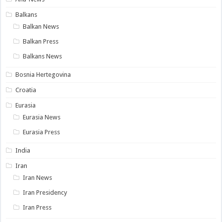
Balkans
Balkan News
Balkan Press
Balkans News
Bosnia Hertegovina
Croatia
Eurasia
Eurasia News
Eurasia Press
India
Iran
Iran News
Iran Presidency
Iran Press