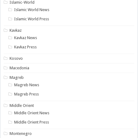
Islamic-World
Islamic World News
Islamic World Press
Kavkaz
Kavkaz News
Kavkaz Press
Kosovo
Macedonia
Magreb
Magreb News
Magreb Press
Middle Orient
Middle Orient News
Middle Orient Press
Montenegro