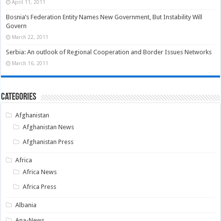
April 11, 2011
Bosnia’s Federation Entity Names New Government, But Instability Will
Govern
March 22, 2011
Serbia: An outlook of Regional Cooperation and Border Issues Networks
March 16, 2011
Categories
Afghanistan
Afghanistan News
Afghanistan Press
Africa
Africa News
Africa Press
Albania
Ana-News