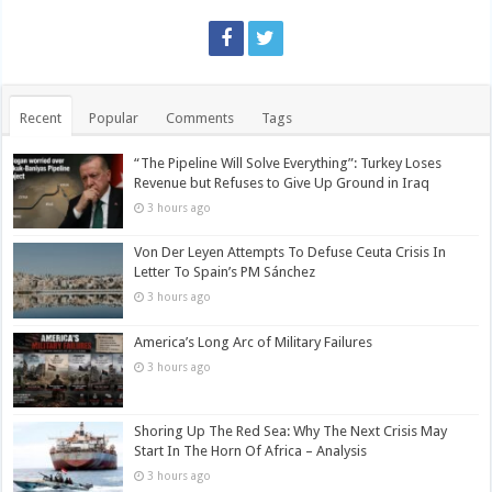
Recent
Popular
Comments
Tags
“The Pipeline Will Solve Everything”: Turkey Loses
Revenue but Refuses to Give Up Ground in Iraq
3 hours ago
Von Der Leyen Attempts To Defuse Ceuta Crisis In
Letter To Spain’s PM Sánchez
3 hours ago
America’s Long Arc of Military Failures
3 hours ago
Shoring Up The Red Sea: Why The Next Crisis May
Start In The Horn Of Africa – Analysis
3 hours ago