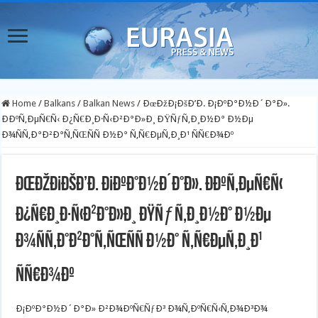
Home
/
Balkans
/
Balkan News
/
ÐœÐžÐ¡ÐšÐ’Ð. Ð¡ÐºÐ°Ð½Ð´Ð°Ð».
ÐÐºÑ‚ÐµÑ€Ñ‹ Ð¿Ñ€Ð¸Ð·Ñ‹Ð²Ð°Ð»Ð¸ ÐŸÑƒÑ‚Ð¸Ð½Ð° Ð½Ðµ
Ð¾ÑÑ‚Ð°Ð²Ð°Ñ‚ÑŒÑÑ Ð½Ð° Ñ‚Ñ€ÐµÑ‚Ð¸Ð¹ ÑÑ€Ð¾Ðº
ÐœÐžÐ¡ÐšÐ’Ð. Ð¡ÐºÐ°Ð½Ð´Ð°Ð». ÐÐºÑ‚ÐµÑ€Ñ‹
Ð¿Ñ€Ð¸Ð·Ñ‹Ð²Ð°Ð»Ð¸ ÐŸÑƒÑ‚Ð¸Ð½Ð° Ð½Ðµ
Ð¾ÑÑ‚Ð°Ð²Ð°Ñ‚ÑŒÑÑ Ð½Ð° Ñ‚Ñ€ÐµÑ‚Ð¸Ð¹
ÑÑ€Ð¾Ðº
Ð¡ÐºÐ°Ð½Ð´Ð°Ð» Ð²Ð¾ÐºÑ€ÑƒÐ³ Ð¾Ñ‚ÐºÑ€Ñ‹Ñ‚Ð¾Ð³Ð¾