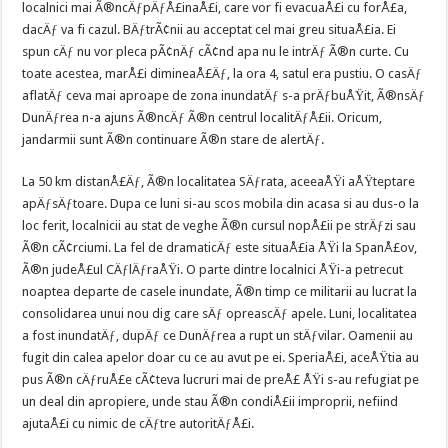
localnici mai Ã®ncÄƒpÄƒÅ£inaÅ£i, care vor fi evacuaÅ£i cu forÅ£a,
dacÄƒ va fi cazul. BÄƒtrÃ¢nii au acceptat cel mai greu situaÅ£ia. Ei
spun cÄƒ nu vor pleca pÃ¢nÄƒ cÃ¢nd apa nu le intrÄƒ Ã®n curte. Cu
toate acestea, marÅ£i dimineaÅ£Äƒ, la ora 4, satul era pustiu. O casÄƒ
aflatÄƒ ceva mai aproape de zona inundatÄƒ s-a prÄƒbuÅŸit, Ã®nsÄƒ
DunÄƒrea n-a ajuns Ã®ncÄƒ Ã®n centrul localitÄƒÅ£ii. Oricum,
jandarmii sunt Ã®n continuare Ã®n stare de alertÄƒ.
La 50 km distanÅ£Äƒ, Ã®n localitatea SÄƒrata, aceeaÅŸi aÅŸteptare
apÄƒsÄƒtoare. Dupa ce luni si-au scos mobila din acasa si au dus-o la
loc ferit, localnicii au stat de veghe Ã®n cursul nopÅ£ii pe strÄƒzi sau
Ã®n cÃ¢rciumi. La fel de dramaticÄƒ este situaÅ£ia ÅŸi la SpanÅ£ov,
Ã®n judeÅ£ul CÄƒlÄƒraÅŸi. O parte dintre localnici ÅŸi-a petrecut
noaptea departe de casele inundate, Ã®n timp ce militarii au lucrat la
consolidarea unui nou dig care sÄƒ opreascÄƒ apele. Luni, localitatea
a fost inundatÄƒ, dupÄƒ ce DunÄƒrea a rupt un stÄƒvilar. Oamenii au
fugit din calea apelor doar cu ce au avut pe ei. SperiaÅ£i, aceÅŸtia au
pus Ã®n cÄƒruÅ£e cÃ¢teva lucruri mai de preÅ£ ÅŸi s-au refugiat pe
un deal din apropiere, unde stau Ã®n condiÅ£ii improprii, nefiind
ajutaÅ£i cu nimic de cÄƒtre autoritÄƒÅ£i.