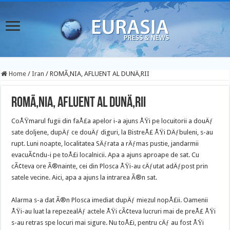
Home
/
Iran
/
ROMÃ‚NIA, AFLUENT AL DUNÄ‚RII
ROMÃ‚NIA, AFLUENT AL DUNÄ‚RII
CoÅŸmarul fugii din faÅ£a apelor i-a ajuns ÅŸi pe locuitorii a douÄƒ
sate doljene, dupÄƒ ce douÄƒ diguri, la BistreÅ£ ÅŸi DÄƒbuleni, s-au
rupt. Luni noapte, localitatea SÄƒrata a rÄƒmas pustie, jandarmii
evacuÃ¢ndu-i pe toÅ£i localnicii. Apa a ajuns aproape de sat. Cu
cÃ¢teva ore Ã®nainte, cei din Plosca ÅŸi-au cÄƒutat adÄƒpost prin
satele vecine. Aici, apa a ajuns la intrarea Ã®n sat.
Alarma s-a dat Ã®n Plosca imediat dupÄƒ miezul nopÅ£ii. Oamenii
ÅŸi-au luat la repezealÄƒ actele ÅŸi cÃ¢teva lucruri mai de preÅ£ ÅŸi
s-au retras spe locuri mai sigure. Nu toÅ£i, pentru cÄƒ au fost ÅŸi