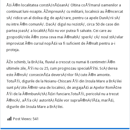
Åži Ã®n localitatea constÄƒnÅ£eanÄƒ Oltina coÅŸmarul oamenilor a
continuat luni-noapte. ÃŽmpreunÄƒ cu militarii, localnicii au Ã®ncercat
sÄƒ ridice un al doilea dig de apÄƒrare, pentru ca apele DunÄƒrii sÄƒ
nu intre Ã®n comunÄƒ. DacÄƒ digul nu rezistÄƒ, circa 50 de case din
partea joasÄƒ a localitÄƒÅ£ii nu vor putea fi salvate. Cei care au
gospodÄƒriile Ã®n zona ceva mai Ã®naltÄƒ sperÄƒ cÄƒ noul stÄƒvilar
improvizat Ã®n cursul nopÅ£ii va fi suficient de Ã®nalt pentru a-i
proteja.
ÃŽn schimb, la BrÄƒila, fluviul a crescut cu numai 8 centimetri Ã®n
ultimele zile, ÅŸi nu cu 25, cum prognozau specialiÅŸtii. ScÄƒderea
este Ã®nsÄƒ consecinÅ£a deversÄƒrilor fÄƒcute Ã®n amonte.
TotuÅŸi, digurile de la Noianu-Chiscani ÅŸi din Insula Mare a BrÄƒilei
sunt pÄƒzite Ã®ntr-una de localnici, de angajaÅ£i ai Apelor RomÃ¢ne
ÅŸi de la Ã®mbunÄƒtÄƒÅ£iri funciare.TotuÅŸi, pericolul nu a trecut
Ã®ncÄƒ, aÅŸa cÄƒ autoritÄƒÅ£ile vor supraÃ®nÄƒlÅ£a, marÅ£i,
digurile din Insula Mare a BrÄƒilei.
Post Views:
541