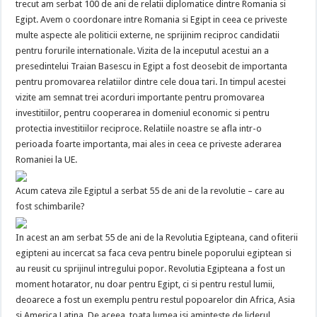
trecut am serbat 100 de ani de relatii diplomatice dintre Romania si
Egipt. Avem o coordonare intre Romania si Egipt in ceea ce priveste
multe aspecte ale politicii externe, ne sprijinim reciproc candidatii
pentru forurile internationale. Vizita de la inceputul acestui an a
presedintelui Traian Basescu in Egipt a fost deosebit de importanta
pentru promovarea relatiilor dintre cele doua tari. In timpul acestei
vizite am semnat trei acorduri importante pentru promovarea
investitiilor, pentru cooperarea in domeniul economic si pentru
protectia investitiilor reciproce. Relatiile noastre se afla intr-o
perioada foarte importanta, mai ales in ceea ce priveste aderarea
Romaniei la UE.
Acum cateva zile Egiptul a serbat 55 de ani de la revolutie – care au
fost schimbarile?
In acest an am serbat 55 de ani de la Revolutia Egipteana, cand ofiterii
egipteni au incercat sa faca ceva pentru binele poporului egiptean si
au reusit cu sprijinul intregului popor. Revolutia Egipteana a fost un
moment hotarator, nu doar pentru Egipt, ci si pentru restul lumii,
deoarece a fost un exemplu pentru restul popoarelor din Africa, Asia
si America Latina. De aceea, toata lumea isi aminteste de liderul