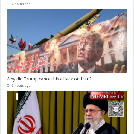
12 hours ago
Why did Trump cancel his attack on Iran?
13 hours ago