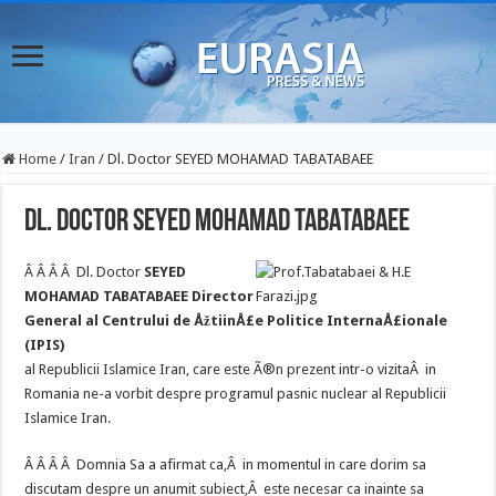
Home
/
Iran
/
Dl. Doctor SEYED MOHAMAD TABATABAEE
Dl. Doctor SEYED MOHAMAD TABATABAEE
Â Â Â Â Dl. Doctor
SEYED
MOHAMAD TABATABAEE
Director
General al Centrului de
ÅžtiinÅ£e
Politice
InternaÅ£ionale
(IPIS)
al Republicii Islamice Iran, care este Ã®n prezent intr-o vizitaÂ in
Romania ne-a vorbit despre programul pasnic nuclear al Republicii
Islamice Iran.
Â Â Â Â Domnia Sa a afirmat ca,Â in momentul in care dorim sa
discutam despre un anumit subiect,Â este necesar ca inainte sa