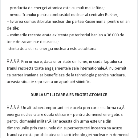
– productia de energei atomica este cu mult mai ieftina;
– nevoia Iranului pentru combustibil nuclear al centralei Busher;
– livrarea combustibilului nuclear din partea Rusiei numai pentru un an
de zile;
– estimarile recente arata existenta pe teritoriul iranian a 36.000 de
tone de zacaminte de uraniu ;
-stiinta de a utiliza energia nucleara este autohtona.
Â Â Â Â Prin urmare, daca unor state din lume, in ciuda faptului ca
Iranul respecta toate angajamentele sale internationale,Â nu permit
ca partea iraniana sa beneficieze de la tehnologia pasnica nucleara,
aceasta situatie reprezinta un aparhaid stiintific.
DUBLA UTILIZARE A ENERGIEI ATOMICE
Â Â Â Â Un alt subiect important este acela prin care se afirma ca,Â
energia nucleara are dubla utilizare – pentru domeniul energetic si
pentru domeniul militar,Â iar aceasta din urma este una din
dimensiunile prin care unele din superperputeri incearca sa acuze
Iranul ca exista posibilitatea utilizarii tehnologiei nucleare in domeniul