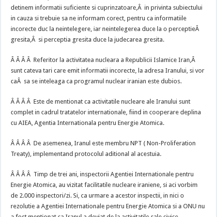
detinem informatii suficiente si cuprinzatoare,Â in privinta subiectului
in cauza si trebuie sa ne informam corect, pentru ca informatiile
incorecte duc la neintelegere, iar neintelegerea duce la o perceptieÂ
gresita,Â si perceptia gresita duce la judecarea gresita.
Â Â Â Â Referitor la activitatea nucleara a Republicii Islamice Iran,Â
sunt cateva tari care emit informatii incorecte, la adresa Iranului, si vor
caÂ sa se inteleaga ca programul nuclear iranian este dubios.
Â Â Â Â Este de mentionat ca activitatile nucleare ale Iranului sunt
complet in cadrul tratatelor internationale, fiind in cooperare deplina
cu AIEA, Agentia Internationala pentru Energie Atomica.
Â Â Â Â De asemenea, Iranul este membru NPT ( Non-Proliferation
Treaty), implementand protocolul aditional al acestuia.
Â Â Â Â Timp de trei ani, inspectorii Agentiei Internationale pentru
Energie Atomica, au vizitat facilitatile nucleare iraniene, si aci vorbim
de 2.000 inspectori/zi. Si, ca urmare a acestor inspectii, in nici o
rezolutie a Agentiei Internationale pentru Energie Atomica si a ONU nu
a fost mentionat ca Iranul a deviat de la activitatile sale civice.