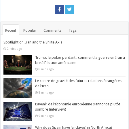
Recent
Popular
Comments
Tags
Spotlight on Iran and the Shiite Axis
2 mins ago
Trump, le poker perdant : comment la guerre en Iran a
brisé l’illusion américaine
8 mins ago
Le centre de gravité des futures relations étrangères
de l’Iran
8 mins ago
L’avenir de l’économie européenne s’annonce plutôt
sombre (interview)
9 mins ago
Why does Spain have ‘enclaves’ in North Africa?