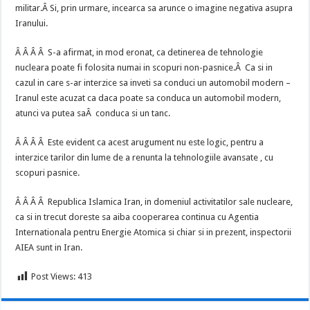
militar.Â Si, prin urmare, incearca sa arunce o imagine negativa asupra
Iranului.
Â Â Â Â S-a afirmat, in mod eronat, ca detinerea de tehnologie
nucleara poate fi folosita numai in scopuri non-pasnice.Â Ca si in
cazul in care s-ar interzice sa inveti sa conduci un automobil modern –
Iranul este acuzat ca daca poate sa conduca un automobil modern,
atunci va putea saÂ conduca si un tanc.
Â Â Â Â Este evident ca acest arugument nu este logic, pentru a
interzice tarilor din lume de a renunta la tehnologiile avansate , cu
scopuri pasnice.
Â Â Â Â Republica Islamica Iran, in domeniul activitatilor sale nucleare,
ca si in trecut doreste sa aiba cooperarea continua cu Agentia
Internationala pentru Energie Atomica si chiar si in prezent, inspectorii
AIEA sunt in Iran.
Post Views:
413