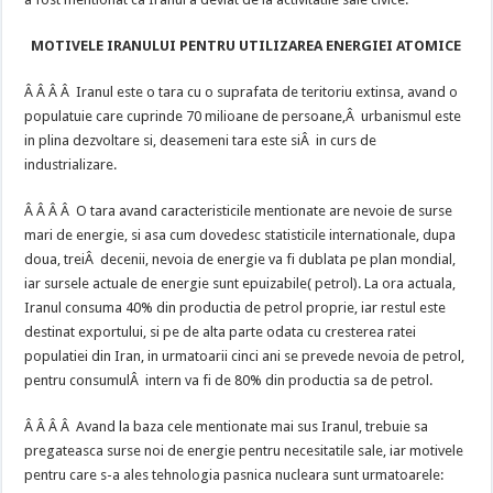
MOTIVELE IRANULUI PENTRU UTILIZAREA ENERGIEI ATOMICE
Â Â Â Â Iranul este o tara cu o suprafata de teritoriu extinsa, avand o
populatuie care cuprinde 70 milioane de persoane,Â urbanismul este
in plina dezvoltare si, deasemeni tara este siÂ in curs de
industrializare.
Â Â Â Â O tara avand caracteristicile mentionate are nevoie de surse
mari de energie, si asa cum dovedesc statisticile internationale, dupa
doua, treiÂ decenii, nevoia de energie va fi dublata pe plan mondial,
iar sursele actuale de energie sunt epuizabile( petrol). La ora actuala,
Iranul consuma 40% din productia de petrol proprie, iar restul este
destinat exportului, si pe de alta parte odata cu cresterea ratei
populatiei din Iran, in urmatoarii cinci ani se prevede nevoia de petrol,
pentru consumulÂ intern va fi de 80% din productia sa de petrol.
Â Â Â Â Avand la baza cele mentionate mai sus Iranul, trebuie sa
pregateasca surse noi de energie pentru necesitatile sale, iar motivele
pentru care s-a ales tehnologia pasnica nucleara sunt urmatoarele: