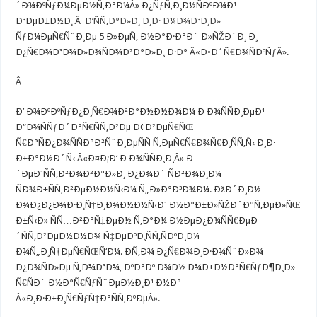
´Ð¾ÐºÑƒÐ¼ÐµÐ½Ñ‚Ð°Ð¼Â» Ð¿ÑƒÑ‚Ð¸Ð½ÑÐºÐ¾Ð¹
Ð³ÐµÐ±Ð½Ð¸.Â
Ð’ÑÑ‚Ð°Ð»Ð¸ Ð¸Ð· Ð¼Ð¾Ð³Ð¸Ð»
ÑƒÐ¼ÐµÑ€ÑˆÐ¸Ðµ 5 Ð»ÐµÑ‚ Ð½Ð°Ð·Ð°Ð´ Ð»ÑŽÐ´Ð¸ Ð¸
Ð¿Ñ€Ð¾Ð³Ð¾Ð»Ð¾ÑÐ¾Ð²Ð°Ð»Ð¸ Ð·Ð° Â«Ð•Ð´Ñ€Ð¾ÑÐºÑƒÂ».
Â
Ð’ Ð¾ÐºÐºÑƒÐ¿Ð¸Ñ€Ð¾Ð²Ð°Ð½Ð½Ð¾Ð¼ Ð Ð¾ÑÑÐ¸ÐµÐ¹
Ð“Ð¾ÑÑƒÐ´Ð°Ñ€ÑÑ‚Ð²Ðµ Ð¢Ð²ÐµÑ€ÑŒ
Ñ€Ð°ÑÐ¿Ð¾ÑÑÐ°Ð²ÑˆÐ¸ÐµÑÑ Ñ‚ÐµÑ€Ñ€Ð¾Ñ€Ð¸ÑÑ‚Ñ‹ Ð¸Ð·
Ð±Ð°Ð½Ð´Ñ‹ Â«Ð¤Ð¡Ð‘ Ð Ð¾ÑÑÐ¸Ð¸Â» Ð
´ÐµÐ¹ÑÑ‚Ð²Ð¾Ð²Ð°Ð»Ð¸ Ð¿Ð¾Ð´ ÑÐ²Ð¾Ð¸Ð¼
ÑÐ¾Ð±ÑÑ‚Ð²ÐµÐ½Ð½Ñ‹Ð¼ Ñ„Ð»Ð°Ð³Ð¾Ð¼. ÐžÐ´Ð¸Ð½
Ð¾Ð¿Ð¿Ð¾Ð·Ð¸Ñ†Ð¸Ð¾Ð½Ð½Ñ‹Ð¹ Ð½Ð°Ð±Ð»ÑŽÐ´Ð°Ñ‚ÐµÐ»ÑŒ
Ð±Ñ‹Ð» ÑÑ…Ð²Ð°Ñ‡ÐµÐ½ Ñ‚Ð°Ð¼ Ð½ÐµÐ¿Ð¾ÑÑ€ÐµÐ
´ÑÑ‚Ð²ÐµÐ½Ð½Ð¾ Ñ‡ÐµÐºÐ¸ÑÑ‚ÑÐºÐ¸Ð¼
Ð¾Ñ„Ð¸Ñ†ÐµÑ€ÑŒÑ‘Ð¼. Ð­Ñ‚Ð¾ Ð¿Ñ€Ð¾Ð¸Ð·Ð¾ÑˆÐ»Ð¾
Ð¿Ð¾ÑÐ»Ðµ Ñ‚Ð¾Ð³Ð¾, ÐºÐ°Ðº Ð¾Ð½ Ð¾Ð±Ð½Ð°Ñ€ÑƒÐ¶Ð¸Ð»
Ñ€ÑÐ´ Ð½Ð°Ñ€ÑƒÑˆÐµÐ½Ð¸Ð¹ Ð½Ð°
Â«Ð¸Ð·Ð±Ð¸Ñ€ÑƒÑ‡Ð°ÑÑ‚ÐºÐµÂ».