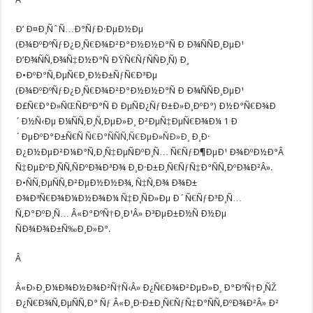
Ð’ Ð¤Ð¸ÑˆÑ…Ð°ÑƒÐ·ÐµÐ½Ðµ
(Ð¾ÐºÐºÑƒÐ¿Ð¸Ñ€Ð¾Ð²Ð°Ð½Ð½Ð°Ñ Ð Ð¾ÑÑÐ¸ÐµÐ¹
Ð’Ð¾ÑÑ‚Ð¾Ñ‡Ð½Ð°Ñ ÐŸÑ€ÑƒÑÑÐ¸Ñ) Ð¸
Ð•ÐºÐ°Ñ‚ÐµÑ€Ð¸Ð½Ð±ÑƒÑ€Ð³Ðµ
(Ð¾ÐºÐºÑƒÐ¿Ð¸Ñ€Ð¾Ð²Ð°Ð½Ð½Ð°Ñ Ð Ð¾ÑÑÐ¸ÐµÐ¹
Ð£Ñ€Ð°Ð»ÑŒÑÐºÐ°Ñ Ð ÐµÑÐ¿ÑƒÐ±Ð»Ð¸ÐºÐ°) Ð½Ð°Ñ€Ð¾Ð
´Ð½Ñ‹Ðµ Ð¼ÑÑ‚Ð¸Ñ‚ÐµÐ»Ð¸ Ð²ÐµÑ‡ÐµÑ€Ð¾Ð¼ 1 Ð
´ÐµÐºÐ°Ð±Ñ€Ñ
Ñ€Ð°ÑÑÑ‚Ñ€ÐµÐ»ÑÐ»Ð¸
Ð¸Ð·
Ð¿Ð½ÐµÐ²Ð¼Ð°Ñ‚Ð¸Ñ‡ÐµÑÐºÐ¸Ñ… Ñ€ÑƒÐ¶ÐµÐ¹ Ð¾ÐºÐ½Ð°Â
Ñ‡ÐµÐºÐ¸ÑÑ‚ÑÐºÐ¾Ð³Ð¾ Ð¸Ð·Ð±Ð¸Ñ€ÑƒÑ‡Ð°ÑÑ‚ÐºÐ¾Ð²Â».
Ð•ÑÑ‚ÐµÑÑ‚Ð²ÐµÐ½Ð½Ð¾, Ñ‡Ñ‚Ð¾ Ð¾Ð±
Ð¾Ð³Ñ€Ð¾Ð¼Ð½Ð¾Ð¼ Ñ‡Ð¸ÑÐ»Ðµ Ð´Ñ€ÑƒÐ³Ð¸Ñ…
Ñ‚Ð°ÐºÐ¸Ñ… Â«Ð°ÐºÑ†Ð¸Ð¹Â» Ð³ÐµÐ±Ð½Ñ Ð½Ðµ
ÑÐ¾Ð¾Ð±Ñ‰Ð¸Ð»Ð°.
Â
Â«Ð›Ð¸Ð¼Ð¾Ð½Ð¾Ð²Ñ†Ñ‹Â» Ð¿Ñ€Ð¾Ð²ÐµÐ»Ð¸ Ð°ÐºÑ†Ð¸ÑŽ
Ð¿Ñ€Ð¾Ñ‚ÐµÑÑ‚Ð° Ñƒ Â«Ð¸Ð·Ð±Ð¸Ñ€ÑƒÑ‡Ð°ÑÑ‚ÐºÐ¾Ð²Â» Ð²