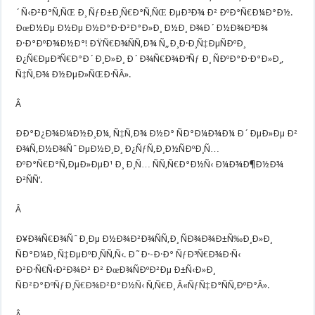
´Ñ‹Ð²Ð°Ñ‚ÑŒ Ð¸ ÑƒÐ±Ð¸Ñ€Ð°Ñ‚ÑŒ ÐµÐ³Ð¾ Ð² ÐºÐ°Ñ€Ð¼Ð°Ð½.
ÐœÐ½Ðµ Ð½Ðµ Ð½Ð°Ð·Ð²Ð°Ð»Ð¸ Ð½Ð¸ Ð¾Ð´Ð½Ð¾Ð³Ð¾
Ð·Ð°ÐºÐ¾Ð½Ð°! ÐŸÑ€Ð¾ÑÑ‚Ð¾ Ñ„Ð¸Ð·Ð¸Ñ‡ÐµÑÐºÐ¸
Ð¿Ñ€ÐµÐ³Ñ€Ð°Ð´Ð¸Ð»Ð¸ Ð´Ð¾Ñ€Ð¾Ð³Ñƒ Ð¸ ÑÐºÐ°Ð·Ð°Ð»Ð¸,
Ñ‡Ñ‚Ð¾ Ð½ÐµÐ»ÑŒÐ·ÑÂ».
Â
ÐÐ°Ð¿Ð¾Ð¼Ð½Ð¸Ð¼, Ñ‡Ñ‚Ð¾ Ð½Ð° ÑÐ°Ð¼Ð¾Ð¼ Ð´ÐµÐ»Ðµ Ð²
Ð¾Ñ‚Ð½Ð¾ÑˆÐµÐ½Ð¸Ð¸ Ð¿ÑƒÑ‚Ð¸Ð½ÑÐºÐ¸Ñ…
ÐºÐ°Ñ€Ð°Ñ‚ÐµÐ»ÐµÐ¹ Ð¸ Ð¸Ñ… ÑÑ‚Ñ€Ð°Ð½Ñ‹ Ð¼Ð¾Ð¶Ð½Ð¾
Ð²ÑÑ‘.
Â
Ð¥Ð¾Ñ€Ð¾ÑˆÐ¸Ðµ Ð½Ð¾Ð²Ð¾ÑÑ‚Ð¸ ÑÐ¾Ð¾Ð±Ñ‰Ð¸Ð»Ð¸
ÑÐ°Ð¼Ð¸ Ñ‡ÐµÐºÐ¸ÑÑ‚Ñ‹. Ð˜Ð·-Ð·Ð° ÑƒÐ³Ñ€Ð¾Ð·Ñ‹
Ð²Ð·Ñ€Ñ‹Ð²Ð¾Ð² Ð² ÐœÐ¾ÑÐºÐ²Ðµ Ð±Ñ‹Ð»Ð¸
ÑÐ²Ð°ÐºÑƒÐ¸Ñ€Ð¾Ð²Ð°Ð½Ñ‹
Ñ‚Ñ€Ð¸ Â«ÑƒÑ‡Ð°ÑÑ‚ÐºÐ°Â».
Â