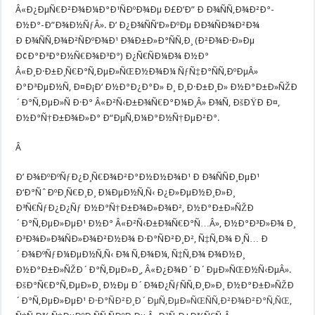
Â«Ð¿ÐµÑ€Ð²Ð¾Ð¼Ð°Ð¹ÑÐºÐ¾Ðµ Ð£Ð’Ð” Ð Ð¾ÑÑ‚Ð¾Ð²Ð°-
Ð½Ð°-Ð”Ð¾Ð½ÑƒÂ». Ð’ Ð¿Ð¾ÑÑ‘Ð»ÐºÐµ ÐÐ¾ÑÐ¾Ð²Ð¾
Ð Ð¾ÑÑ‚Ð¾Ð²ÑÐºÐ¾Ð¹ Ð¾Ð±Ð»Ð°ÑÑ‚Ð¸ (Ð²Ð¾Ð·Ð»Ðµ
Ð¢Ð°Ð³Ð°Ð½Ñ€Ð¾Ð³Ð°) Ð¿Ñ€ÑÐ¼Ð¾ Ð½Ð°
Â«Ð¸Ð·Ð±Ð¸Ñ€Ð°Ñ‚ÐµÐ»ÑŒÐ½Ð¾Ð¼ ÑƒÑ‡Ð°ÑÑ‚ÐºÐµÂ»
Ð°Ð³ÐµÐ½Ñ‚ Ð¤Ð¡Ð‘ Ð½Ð°Ð¿Ð°Ð» Ð¸ Ð¸Ð·Ð±Ð¸Ð» Ð½Ð°Ð±Ð»ÑŽÐ
´Ð°Ñ‚ÐµÐ»Ñ Ð·Ð° Â«Ð²Ñ‹Ð±Ð¾Ñ€Ð°Ð¼Ð¸Â» Ð¾Ñ‚ ÐšÐŸÐ Ð¤,
Ð½Ð°Ñ†Ð±Ð¾Ð»Ð° Ð“ÐµÑ‚Ð¼Ð°Ð½Ñ†ÐµÐ²Ð°.
Â
Ð’ Ð¾ÐºÐºÑƒÐ¿Ð¸Ñ€Ð¾Ð²Ð°Ð½Ð½Ð¾Ð¹ Ð Ð¾ÑÑÐ¸ÐµÐ¹
Ð‘Ð°ÑˆÐºÐ¸Ñ€Ð¸Ð¸ Ð¼ÐµÐ½Ñ‚Ñ‹ Ð¿Ð»ÐµÐ½Ð¸Ð»Ð¸
Ð³Ñ€ÑƒÐ¿Ð¿Ñƒ Ð½Ð°Ñ†Ð±Ð¾Ð»Ð¾Ð², Ð½Ð°Ð±Ð»ÑŽÐ
´Ð°Ñ‚ÐµÐ»ÐµÐ¹ Ð½Ð° Â«Ð²Ñ‹Ð±Ð¾Ñ€Ð°Ñ…Â», Ð½Ð°Ð³Ð»Ð¾ Ð¸
Ð³Ð¾Ð»Ð¾ÑÐ»Ð¾Ð²Ð½Ð¾ Ð·Ð°ÑÐ²Ð¸Ð², Ñ‡Ñ‚Ð¾ Ð¸Ñ… Ð
´Ð¾ÐºÑƒÐ¼ÐµÐ½Ñ‚Ñ‹ Ð¾ Ñ‚Ð¾Ð¼, Ñ‡Ñ‚Ð¾ Ð¾Ð½Ð¸
Ð½Ð°Ð±Ð»ÑŽÐ´Ð°Ñ‚ÐµÐ»Ð¸, Â«Ð¿Ð¾Ð´Ð´ÐµÐ»ÑŒÐ½Ñ‹ÐµÂ».
ÐšÐ°Ñ€Ð°Ñ‚ÐµÐ»Ð¸ Ð½Ðµ Ð´Ð¾Ð¿ÑƒÑÑ‚Ð¸Ð»Ð¸ Ð½Ð°Ð±Ð»ÑŽÐ
´Ð°Ñ‚ÐµÐ»ÐµÐ¹
Ð·Ð°ÑÐ²Ð¸Ð´ÐµÑ‚ÐµÐ»ÑŒÑÑ‚Ð²Ð¾Ð²Ð°Ñ‚ÑŒ
,