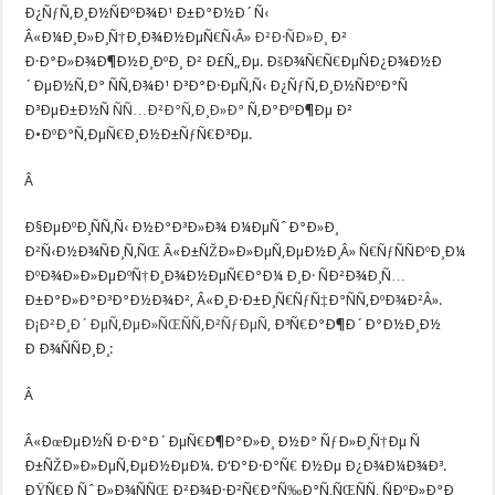
Ð¿ÑƒÑ‚Ð¸Ð½ÑÐºÐ¾Ð¹ Ð±Ð°Ð½Ð´Ñ‹
Â«Ð¼Ð¸Ð»Ð¸Ñ†Ð¸Ð¾Ð½ÐµÑ€Ñ‹Â»
Ð²Ð·ÑÐ»Ð¸
Ð²
Ð·Ð°Ð»Ð¾Ð¶Ð½Ð¸ÐºÐ¸ Ð² Ð£Ñ„Ðµ. ÐšÐ¾Ñ€Ñ€ÐµÑÐ¿Ð¾Ð½Ð
´ÐµÐ½Ñ‚Ð° ÑÑ‚Ð¾Ð¹ Ð³Ð°Ð·ÐµÑ‚Ñ‹ Ð¿ÑƒÑ‚Ð¸Ð½ÑÐºÐ°Ñ
Ð³ÐµÐ±Ð½Ñ
ÑÑ…Ð²Ð°Ñ‚Ð¸Ð»Ð°
Ñ‚Ð°ÐºÐ¶Ðµ Ð²
Ð•ÐºÐ°Ñ‚ÐµÑ€Ð¸Ð½Ð±ÑƒÑ€Ð³Ðµ.
Â
Ð§ÐµÐºÐ¸ÑÑ‚Ñ‹ Ð½Ð°Ð³Ð»Ð¾ Ð¼ÐµÑˆÐ°Ð»Ð¸
Ð²Ñ‹Ð½Ð¾ÑÐ¸Ñ‚ÑŒ Â«Ð±ÑŽÐ»Ð»ÐµÑ‚ÐµÐ½Ð¸Â» Ñ€ÑƒÑÑÐºÐ¸Ð¼
ÐºÐ¾Ð»Ð»ÐµÐºÑ†Ð¸Ð¾Ð½ÐµÑ€Ð°Ð¼ Ð¸Ð· ÑÐ²Ð¾Ð¸Ñ…
Ð±Ð°Ð»Ð°Ð³Ð°Ð½Ð¾Ð², Â«Ð¸Ð·Ð±Ð¸Ñ€ÑƒÑ‡Ð°ÑÑ‚ÐºÐ¾Ð²Â».
Ð¡Ð²Ð¸Ð´ÐµÑ‚ÐµÐ»ÑŒÑÑ‚Ð²ÑƒÐµÑ‚
Ð³Ñ€Ð°Ð¶Ð´Ð°Ð½Ð¸Ð½
Ð Ð¾ÑÑÐ¸Ð¸:
Â
Â«ÐœÐµÐ½Ñ Ð·Ð°Ð´ÐµÑ€Ð¶Ð°Ð»Ð¸ Ð½Ð° ÑƒÐ»Ð¸Ñ†Ðµ Ñ
Ð±ÑŽÐ»Ð»ÐµÑ‚ÐµÐ½ÐµÐ¼. Ð‘Ð°Ð·Ð°Ñ€ Ð½Ðµ Ð¿Ð¾Ð¼Ð¾Ð³.
ÐŸÑ€Ð¸ÑˆÐ»Ð¾ÑÑŒ Ð²Ð¾Ð·Ð²Ñ€Ð°Ñ‰Ð°Ñ‚ÑŒÑÑ, ÑÐºÐ»Ð°Ð