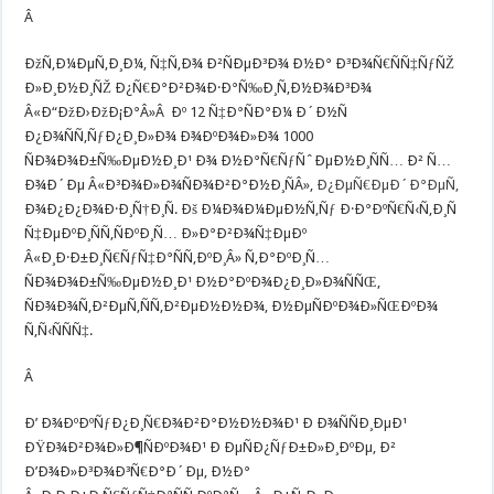
Â
ÐžÑ‚Ð¼ÐµÑ‚Ð¸Ð¼, Ñ‡Ñ‚Ð¾ Ð²ÑÐµÐ³Ð¾ Ð½Ð° Ð³Ð¾Ñ€ÑÑ‡ÑƒÑŽ
Ð»Ð¸Ð½Ð¸ÑŽ Ð¿Ñ€Ð°Ð²Ð¾Ð·Ð°Ñ‰Ð¸Ñ‚Ð½Ð¾Ð³Ð¾
Â«Ð“ÐžÐ›ÐžÐ¡Ð°Â»Â Ðº 12 Ñ‡Ð°ÑÐ°Ð¼ Ð´Ð½Ñ
Ð¿Ð¾ÑÑ‚ÑƒÐ¿Ð¸Ð»Ð¾ Ð¾ÐºÐ¾Ð»Ð¾ 1000
ÑÐ¾Ð¾Ð±Ñ‰ÐµÐ½Ð¸Ð¹ Ð¾ Ð½Ð°Ñ€ÑƒÑˆÐµÐ½Ð¸ÑÑ… Ð² Ñ…
Ð¾Ð´Ðµ Â«Ð³Ð¾Ð»Ð¾ÑÐ¾Ð²Ð°Ð½Ð¸ÑÂ»,
Ð¿ÐµÑ€ÐµÐ´Ð°ÐµÑ‚
Ð¾Ð¿Ð¿Ð¾Ð·Ð¸Ñ†Ð¸Ñ. Ðš Ð¼Ð¾Ð¼ÐµÐ½Ñ‚Ñƒ Ð·Ð°ÐºÑ€Ñ‹Ñ‚Ð¸Ñ
Ñ‡ÐµÐºÐ¸ÑÑ‚ÑÐºÐ¸Ñ… Ð»Ð°Ð²Ð¾Ñ‡ÐµÐº
Â«Ð¸Ð·Ð±Ð¸Ñ€ÑƒÑ‡Ð°ÑÑ‚ÐºÐ¸Â» Ñ‚Ð°ÐºÐ¸Ñ…
ÑÐ¾Ð¾Ð±Ñ‰ÐµÐ½Ð¸Ð¹ Ð½Ð°ÐºÐ¾Ð¿Ð¸Ð»Ð¾ÑÑŒ,
ÑÐ¾Ð¾Ñ‚Ð²ÐµÑ‚ÑÑ‚Ð²ÐµÐ½Ð½Ð¾, Ð½ÐµÑÐºÐ¾Ð»ÑŒÐºÐ¾
Ñ‚Ñ‹ÑÑÑ‡.
Â
Ð’ Ð¾ÐºÐºÑƒÐ¿Ð¸Ñ€Ð¾Ð²Ð°Ð½Ð½Ð¾Ð¹ Ð Ð¾ÑÑÐ¸ÐµÐ¹
ÐŸÐ¾Ð²Ð¾Ð»Ð¶ÑÐºÐ¾Ð¹ Ð ÐµÑÐ¿ÑƒÐ±Ð»Ð¸ÐºÐµ, Ð²
Ð’Ð¾Ð»Ð³Ð¾Ð³Ñ€Ð°Ð´Ðµ, Ð½Ð°