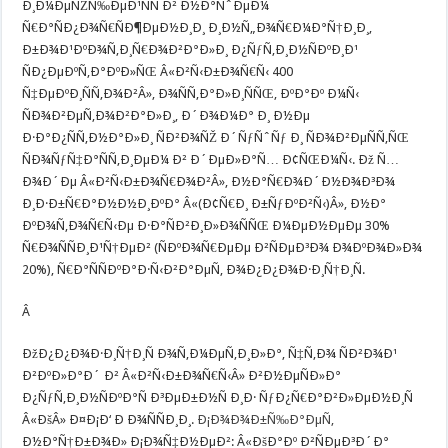
Ð¸Ð¼ÐµÑŽÑ‰ÐµÐ¹ÑÑ Ð² Ð½Ð°ÑˆÐµÐ¼
Ñ€Ð°ÑÐ¿Ð¾Ñ€ÑÐ¶ÐµÐ½Ð¸Ð¸ Ð¸Ð½Ñ„Ð¾Ñ€Ð¼Ð°Ñ†Ð¸Ð¸,
Ð±Ð¾Ð¹ÐºÐ¾Ñ‚Ð¸Ñ€Ð¾Ð²Ð°Ð»Ð¸ Ð¿ÑƒÑ‚Ð¸Ð½ÑÐºÐ¸Ð¹
ÑÐ¿ÐµÐºÑ‚Ð°ÐºÐ»ÑŒ Â«Ð²Ñ‹Ð±Ð¾Ñ€Ñ‹ 400
Ñ‡ÐµÐºÐ¸ÑÑ‚Ð¾Ð²Â», Ð¾ÑÑ‚Ð°Ð»Ð¸ÑÑŒ, ÐºÐ°Ðº Ð¼Ñ‹
ÑÐ¾Ð²ÐµÑ‚Ð¾Ð²Ð°Ð»Ð¸, Ð´Ð¾Ð¼Ð° Ð¸ Ð½Ðµ
Ð·Ð°Ð¿ÑÑ‚Ð½Ð°Ð»Ð¸ ÑÐ²Ð¾ÑŽ Ð´ÑƒÑˆÑƒ Ð¸ ÑÐ¾Ð²ÐµÑÑ‚ÑŒ
ÑÐ¾ÑƒÑ‡Ð°ÑÑ‚Ð¸ÐµÐ¼ Ð² Ð´ÐµÐ»Ð°Ñ… Ð¢ÑŒÐ¼Ñ‹. Ðž Ñ…
Ð¾Ð´Ðµ Â«Ð²Ñ‹Ð±Ð¾Ñ€Ð¾Ð²Â», Ð½Ð°Ñ€Ð¾Ð´Ð½Ð¾Ð³Ð¾
Ð¸Ð·Ð±Ñ€Ð°Ð½Ð½Ð¸ÐºÐ° Â«(Ð¢Ñ€Ð¸ Ð±ÑƒÐºÐ²Ñ‹)Â», Ð½Ð°
ÐºÐ¾Ñ‚Ð¾Ñ€Ñ‹Ðµ Ð·Ð°ÑÐ²Ð¸Ð»Ð¾ÑÑŒ Ð¼ÐµÐ½ÐµÐµ 30%
Ñ€Ð¾ÑÑÐ¸Ð¹Ñ†ÐµÐ² (ÑÐºÐ¾Ñ€ÐµÐµ Ð²ÑÐµÐ³Ð¾ Ð¾ÐºÐ¾Ð»Ð¾
20%), Ñ€Ð°ÑÑÐºÐ°Ð·Ñ‹Ð²Ð°ÐµÑ‚ Ð¾Ð¿Ð¿Ð¾Ð·Ð¸Ñ†Ð¸Ñ.
Â
ÐžÐ¿Ð¿Ð¾Ð·Ð¸Ñ†Ð¸Ñ Ð¾Ñ‚Ð¼ÐµÑ‚Ð¸Ð»Ð°, Ñ‡Ñ‚Ð¾ ÑÐ²Ð¾Ð¹
Ð²ÐºÐ»Ð°Ð´ Ð² Â«Ð²Ñ‹Ð±Ð¾Ñ€Ñ‹Â» Ð²Ð½ÐµÑÐ»Ð°
Ð¿ÑƒÑ‚Ð¸Ð½ÑÐºÐ°Ñ Ð³ÐµÐ±Ð½Ñ Ð¸Ð· ÑƒÐ¿Ñ€Ð°Ð²Ð»ÐµÐ½Ð¸Ñ
Â«ÐšÂ» Ð¤Ð¡Ð‘ Ð Ð¾ÑÑÐ¸Ð¸.
Ð¡Ð¾Ð¾Ð±Ñ‰Ð°ÐµÑ‚
Ð½Ð°Ñ†Ð±Ð¾Ð» Ð¡Ð¾Ñ‡Ð½ÐµÐ²: Â«ÐšÐ°Ðº Ð²ÑÐµÐ³Ð´Ð°