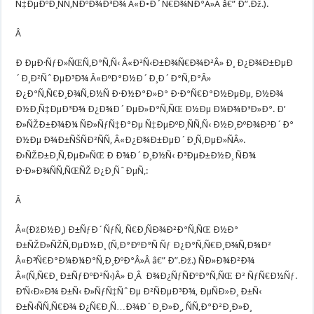
Ñ‡ÐµÐºÐ¸ÑÑ‚ÑÐºÐ¾Ð³Ð¾ Â«Ð•Ð´Ñ€Ð¾ÑÐ°Â»Â â€” Ð”.Ðž.).
Â
Ð ÐµÐ·ÑƒÐ»ÑŒÑ‚Ð°Ñ‚Ñ‹ Â«Ð²Ñ‹Ð±Ð¾Ñ€Ð¾Ð²Â» Ð¸ Ð¿Ð¾Ð±ÐµÐ
´Ð¸Ð²ÑˆÐµÐ³Ð¾ Â«ÐºÐ°Ð½Ð´Ð¸Ð´Ð°Ñ‚Ð°Â»
Ð¿Ð°Ñ‚Ñ€Ð¸Ð¾Ñ‚Ð½Ñ Ð·Ð½Ð°Ð»Ð° Ð·Ð°Ñ€Ð°Ð½ÐµÐµ, Ð½Ð¾
Ð½Ð¸Ñ‡ÐµÐ³Ð¾ Ð¿Ð¾Ð´ÐµÐ»Ð°Ñ‚ÑŒ Ð½Ðµ Ð¼Ð¾Ð³Ð»Ð°. Ð’
Ð»ÑŽÐ±Ð¾Ð¼ ÑÐ»ÑƒÑ‡Ð°Ðµ Ñ‡ÐµÐºÐ¸ÑÑ‚Ñ‹ Ð½Ð¸ÐºÐ¾Ð³Ð´Ð°
Ð½Ðµ Ð¾Ð±ÑŠÑÐ²ÑÑ‚ Â«Ð¿Ð¾Ð±ÐµÐ´Ð¸Ñ‚ÐµÐ»ÑÂ».
Ð›ÑŽÐ±Ð¸Ñ‚ÐµÐ»ÑŒ Ð Ð¾Ð´Ð¸Ð½Ñ‹ Ð³ÐµÐ±Ð½Ð¸ ÑÐ¾
Ð·Ð»Ð¾ÑÑ‚ÑŒÑŽ
Ð¿Ð¸ÑˆÐµÑ‚
:
Â
Â«(ÐžÐ½Ð¸) Ð±ÑƒÐ´ÑƒÑ‚ Ñ€Ð¸ÑÐ¾Ð²Ð°Ñ‚ÑŒ Ð½Ð°
Ð±ÑŽÐ»ÑŽÑ‚ÐµÐ½Ð¸ (Ñ‚Ð°ÐºÐ°Ñ Ñƒ Ð¿Ð°Ñ‚Ñ€Ð¸Ð¾Ñ‚Ð¾Ð²
Â«Ð³Ñ€Ð°Ð¼Ð¼Ð°Ñ‚Ð¸ÐºÐ°Â»Â â€” Ð”.Ðž.) ÑÐ»Ð¾Ð²Ð¾
Â«(Ñ‚Ñ€Ð¸ Ð±ÑƒÐºÐ²Ñ‹)Â» Ð¸Â Ð¾Ð¿ÑƒÑÐºÐ°Ñ‚ÑŒ Ð² ÑƒÑ€Ð½Ñƒ.
Ð‘Ñ‹Ð»Ð¾ Ð±Ñ‹ Ð»ÑƒÑ‡ÑˆÐµ Ð²ÑÐµÐ³Ð¾, ÐµÑÐ»Ð¸ Ð±Ñ‹
Ð±Ñ‹ÑÑ‚Ñ€Ð¾ Ð¿Ñ€Ð¸Ñ…Ð¾Ð´Ð¸Ð»Ð¸, ÑÑ‚Ð°Ð²Ð¸Ð»Ð¸