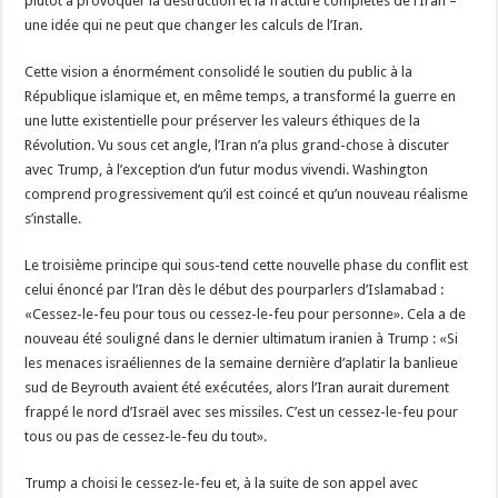
plutôt à provoquer la destruction et la fracture complètes de l’Iran –
une idée qui ne peut que changer les calculs de l’Iran.
Cette vision a énormément consolidé le soutien du public à la
République islamique et, en même temps, a transformé la guerre en
une lutte existentielle pour préserver les valeurs éthiques de la
Révolution. Vu sous cet angle, l’Iran n’a plus grand-chose à discuter
avec Trump, à l’exception d’un futur modus vivendi. Washington
comprend progressivement qu’il est coincé et qu’un nouveau réalisme
s’installe.
Le troisième principe qui sous-tend cette nouvelle phase du conflit est
celui énoncé par l’Iran dès le début des pourparlers d’Islamabad :
«Cessez-le-feu pour tous ou cessez-le-feu pour personne». Cela a de
nouveau été souligné dans le dernier ultimatum iranien à Trump : «Si
les menaces israéliennes de la semaine dernière d’aplatir la banlieue
sud de Beyrouth avaient été exécutées, alors l’Iran aurait durement
frappé le nord d’Israël avec ses missiles. C’est un cessez-le-feu pour
tous ou pas de cessez-le-feu du tout».
Trump a choisi le cessez-le-feu et, à la suite de son appel avec