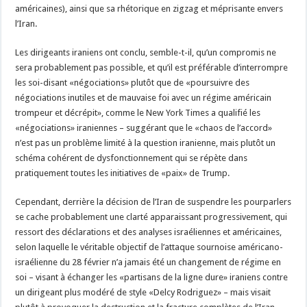
américaines), ainsi que sa rhétorique en zigzag et méprisante envers
l’Iran.
Les dirigeants iraniens ont conclu, semble-t-il, qu’un compromis ne
sera probablement pas possible, et qu’il est préférable d’interrompre
les soi-disant «négociations» plutôt que de «poursuivre des
négociations inutiles et de mauvaise foi avec un régime américain
trompeur et décrépit», comme le New York Times a qualifié les
«négociations» iraniennes – suggérant que le «chaos de l’accord»
n’est pas un problème limité à la question iranienne, mais plutôt un
schéma cohérent de dysfonctionnement qui se répète dans
pratiquement toutes les initiatives de «paix» de Trump.
Cependant, derrière la décision de l’Iran de suspendre les pourparlers
se cache probablement une clarté apparaissant progressivement, qui
ressort des déclarations et des analyses israéliennes et américaines,
selon laquelle le véritable objectif de l’attaque sournoise américano-
israélienne du 28 février n’a jamais été un changement de régime en
soi – visant à échanger les «partisans de la ligne dure» iraniens contre
un dirigeant plus modéré de style «Delcy Rodriguez» – mais visait